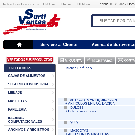
Fecha: 07-08-2026 Hora
Indicadores Económicos
USD: ---
UF: ---
UTM: ---
Servicio al Cliente
Acerca de Surtiventa
CATEGORIAS
Inicio :
Catálogo
CAJAS DE ALIMENTOS
SEGURIDAD INDUSTRIAL
MENAJE
ARTICULOS EN LIQUIDACION
MASCOTAS
+
ARTICULOS EN LIQUIDACION
DULCES
PAPELERIA
+
Dulces Importados
INSUMOS
COMPUTACIONALES
YULY
ARCHIVOS Y REGISTROS
MASCOTAS
+
ACCESORIOS MASCOTAS