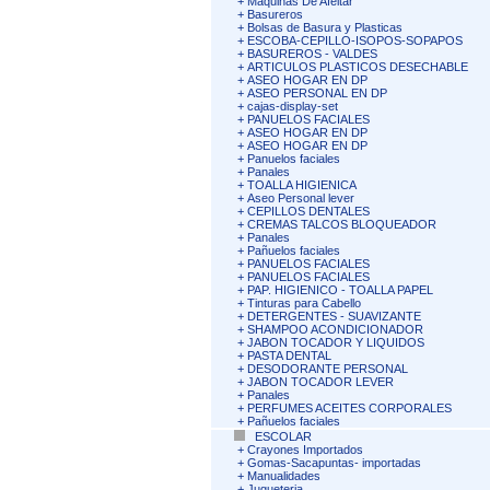
+
Maquinas De Afeitar
+
Basureros
+
Bolsas de Basura y Plasticas
+
ESCOBA-CEPILLO-ISOPOS-SOPAPOS
+
BASUREROS - VALDES
+
ARTICULOS PLASTICOS DESECHABLE
+
ASEO HOGAR EN DP
+
ASEO PERSONAL EN DP
+
cajas-display-set
+
PANUELOS FACIALES
+
ASEO HOGAR EN DP
+
ASEO HOGAR EN DP
+
Panuelos faciales
+
Panales
+
TOALLA HIGIENICA
+
Aseo Personal lever
+
CEPILLOS DENTALES
+
CREMAS TALCOS BLOQUEADOR
+
Panales
+
Pañuelos faciales
+
PANUELOS FACIALES
+
PANUELOS FACIALES
+
PAP. HIGIENICO - TOALLA PAPEL
+
Tinturas para Cabello
+
DETERGENTES - SUAVIZANTE
+
SHAMPOO ACONDICIONADOR
+
JABON TOCADOR Y LIQUIDOS
+
PASTA DENTAL
+
DESODORANTE PERSONAL
+
JABON TOCADOR LEVER
+
Panales
+
PERFUMES ACEITES CORPORALES
+
Pañuelos faciales
ESCOLAR
+
Crayones Importados
+
Gomas-Sacapuntas- importadas
+
Manualidades
+
Jugueteria