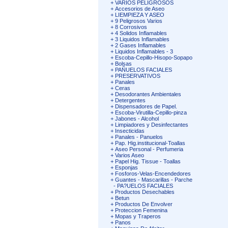
+
VARIOS PELIGROSOS
+
Accesorios de Aseo
+
LIEMPIEZA Y ASEO
+
9 Peligrosos Varios
+
8 Corrosivos
+
4 Solidos Inflamables
+
3 Liquidos Inflamables
+
2 Gases Inflamables
+
Liquidos Inflamables - 3
+
Escoba-Cepillo-Hisopo-Sopapo
+
Bolsas
+
PAÑUELOS FACIALES
+
PRESERVATIVOS
+
Panales
+
Ceras
+
Desodorantes Ambientales
+
Detergentes
+
Dispensadores de Papel.
+
Escoba-Virutilla-Cepillo-pinza
+
Jabones - Alcohol
+
Limpiadores y Desinfectantes
+
Insecticidas
+
Panales - Panuelos
+
Pap. Hig.institucional-Toallas
+
Aseo Personal - Perfumeria
+
Varios Aseo
+
Papel Hig. Tissue - Toallas
+
Esponjas
+
Fosforos-Velas-Encendedores
+
Guantes - Mascarillas - Parche
-
PA?UELOS FACIALES
+
Productos Desechables
+
Betun
+
Productos De Envolver
+
Proteccion Femenina
+
Mopas y Traperos
+
Panos