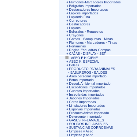
+
Plumones-Marcadores Importados
+
Boligrafos Importados
+
Destacadores Importados
+
Lapices importados
+
Lapiceria Fina
+
Correctores
+
Destacadores
+
Lapices
+
Boligrafos - Repuestos
+
Crayones
+
Gomas - Sacapuntas - Minas
+
Plumones - Marcadores - Tintas
+
Portaminas
+
Reglas-Escuadras-Compas
+
CAJAS - DISPLAY - SET
ASEO E HIGIENE
+
ASEO K. ESPECIAL
+
Bolsas
+
PRODUCTO PARA ANIMALES
-
BASUREROS - BALDES
+
Aseo personal Importado
+
Betun Importado
+
Desod. Ambiental importado
+
Escobillones Importados
+
Guantes Importados
+
Insecticidas importados
+
Jabones Importados
+
Ceras Importadas
+
Limpiadores Importados
+
Esponjas Importadas
+
Producto Animal Importado
+
Detergente Importado
+
GASES INFLAMABLES
+
SOLIDOS INFLAMABLES
+
SUSTANCIAS CORROSIVAS
+
Limpieza y Aseo
+
Limpieza y Aseo