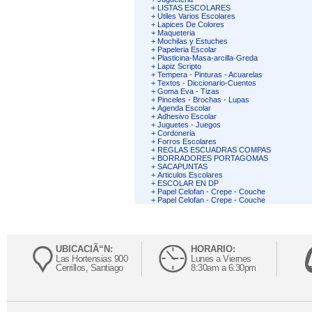
+
LISTAS ESCOLARES
+
Utiles Varios Escolares
+
Lapices De Colores
+
Maqueteria
+
Mochilas y Estuches
+
Papeleria Escolar
+
Plasticina-Masa-arcilla-Greda
+
Lapiz Scripto
+
Tempera - Pinturas - Acuarelas
+
Textos - Diccionario-Cuentos
+
Goma Eva - Tizas
+
Pinceles - Brochas - Lupas
+
Agenda Escolar
+
Adhesivo Escolar
+
Juguetes - Juegos
+
Cordoneria
+
Forros Escolares
+
REGLAS ESCUADRAS COMPAS
+
BORRADORES PORTAGOMAS
+
SACAPUNTAS
+
Articulos Escolares
+
ESCOLAR EN DP
+
Papel Celofan - Crepe - Couche
+
Papel Celofan - Crepe - Couche
UBICACIÃ“N:
HORARIO:
Las Hortensias 900
Lunes a Viernes
Cerrillos, Santiago
8:30am a 6:30pm