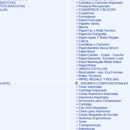
MASCOTAS
+
Cartulina o Cartones Importado
NTOS MASCOTAS
+
Producto Recuperado
LLAS.
+
CUADERNOS Y BLOCKS
+
Cuadernos
+
Formularios
+
Papel Fotocopia
+
Papeles Varios
+
Blocks
+
Papel Fax y Rollo Termico
+
Papel De Fotografia
+
Papel regalo Y Bolsa Regalo
+
Calcos
+
Cartulinas y Cartones
+
Papel Aluminio-Alusa-Strech
+
Papel Bond
+
Papel Celofan - Crepe - Couche
+
Papel Diamante- Envolver-Lustr
+
Papel Mantequilla-Metal-Volant
+
Papel Plotter
+
VARIOS COTILLON
+
Bond plotter- esp- Gra.Formato
+
Rollos Termicos
+
PAPEL REGALO Y BOLSAS
LOPEZ
INSUMOS COMPUTACIONALES
+
Toner Importado
+
Cartridge Importado
+
Cintas Impresora Importada
+
Impresora Importada
+
Accesorios para Computacion
+
Cartridge
+
Cds-Dvd-Disquettes
+
Cintas para Impresora
+
Cintas Maquinas de Escribir
+
Sistemas Ergonomicos
+
Toner
+
Transparencias
+
Impresoras