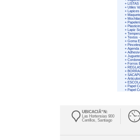
+
LISTAS
+
Utiles V
+
Lapices
+
Maquete
+
Mochila
+
Papeleri
+
Plastici
+
Lapiz Sc
+
Tempera
+
Textos 
+
Goma Ev
+
Pincele
+
Agenda 
+
Adhesiv
+
Juguete
+
Cordone
+
Forros 
+
REGLA
+
BORRA
+
SACAP
+
Articulo
+
ESCOL
+
Papel C
+
Papel C
UBICACIÃ“N:
Las Hortensias 900
Cerrillos, Santiago