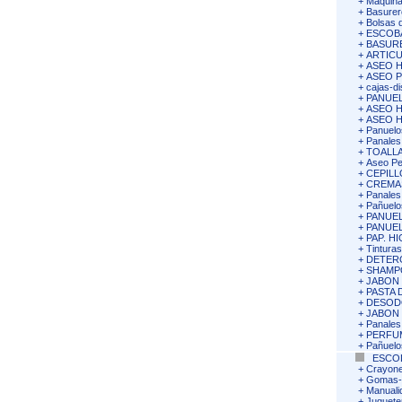
+
Maquina
+
Basurer
+
Bolsas 
+
ESCOB
+
BASURE
+
ARTIC
+
ASEO 
+
ASEO 
+
cajas-di
+
PANUEL
+
ASEO 
+
ASEO 
+
Panuelos
+
Panales
+
TOALLA
+
Aseo Pe
+
CEPILL
+
CREMA
+
Panales
+
Pañuelos
+
PANUEL
+
PANUEL
+
PAP. H
+
Tinturas
+
DETERG
+
SHAMP
+
JABON
+
PASTA 
+
DESOD
+
JABON
+
Panales
+
PERFU
+
Pañuelos
ESCO
+
Crayone
+
Gomas-S
+
Manuali
+
Juguete