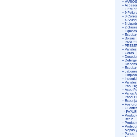
+
VARIO
+
Accesor
+
LIEMPI
+
9 Peligr
+
8 Corro
+
4 Solido
+
3 Liquid
+
2 Gases
+
Liquidos
+
Escoba-
+
Bolsas
+
PAÑUEL
+
PRESE
+
Panales
+
Ceras
+
Desodor
+
Deterge
+
Dispens
+
Escoba-V
+
Jabones
+
Limpiad
+
Insectic
+
Panales
+
Pap. Hig
+
Aseo Pe
+
Varios 
+
Papel Hi
+
Esponja
+
Fosforo
+
Guantes
-
PA?UE
+
Product
+
Betun
+
Product
+
Protecc
+
Mopas y
+
Panos