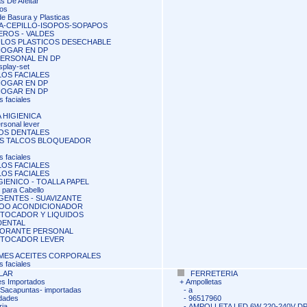
s De Afeitar
os
de Basura y Plasticas
A-CEPILLO-ISOPOS-SOPAPOS
ROS - VALDES
ULOS PLASTICOS DESECHABLE
HOGAR EN DP
PERSONAL EN DP
splay-set
OS FACIALES
HOGAR EN DP
HOGAR EN DP
 faciales
 HIGIENICA
rsonal lever
OS DENTALES
S TALCOS BLOQUEADOR
 faciales
OS FACIALES
OS FACIALES
IGIENICO - TOALLA PAPEL
 para Cabello
ENTES - SUAVIZANTE
OO ACONDICIONADOR
 TOCADOR Y LIQUIDOS
DENTAL
ORANTE PERSONAL
 TOCADOR LEVER
MES ACEITES CORPORALES
 faciales
LAR
FERRETERIA
s Importados
+
Ampolletas
acapuntas- importadas
-
a
dades
-
96517960
ria
-
AMPOLLETA LED 6W 220-240V DP