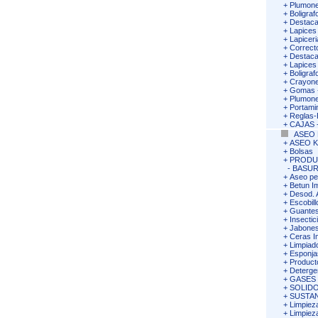
+
Plumone
+
Boligra
+
Destaca
+
Lapices
+
Lapiceri
+
Correct
+
Destac
+
Lapices
+
Boligra
+
Crayon
+
Gomas -
+
Plumone
+
Portami
+
Reglas
+
CAJAS -
ASEO 
+
ASEO K
+
Bolsas
+
PRODU
-
BASUR
+
Aseo pe
+
Betun I
+
Desod. 
+
Escobil
+
Guantes
+
Insectic
+
Jabones
+
Ceras I
+
Limpiad
+
Esponja
+
Product
+
Deterge
+
GASES
+
SOLIDO
+
SUSTA
+
Limpiez
+
Limpiez