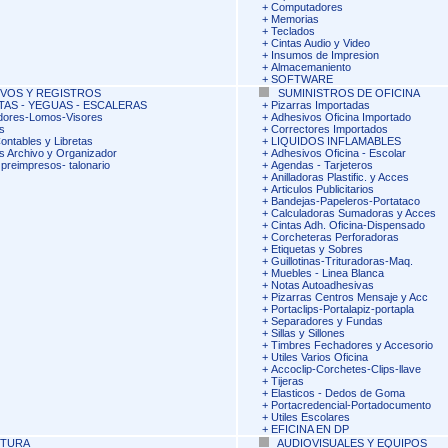
+
Computadores
+
Memorias
+
Teclados
+
Cintas Audio y Video
+
Insumos de Impresion
+
Almacemaniento
+
SOFTWARE
VOS Y REGISTROS
SUMINISTROS DE OFICINA
AS - YEGUAS - ESCALERAS
+
Pizarras Importadas
dores-Lomos-Visores
+
Adhesivos Oficina Importado
s
+
Correctores Importados
ontables y Libretas
+
LIQUIDOS INFLAMABLES
s Archivo y Organizador
+
Adhesivos Oficina - Escolar
preimpresos- talonario
+
Agendas - Tarjeteros
+
Anilladoras Plastific. y Acces
+
Articulos Publicitarios
+
Bandejas-Papeleros-Portataco
+
Calculadoras Sumadoras y Acces
+
Cintas Adh. Oficina-Dispensado
+
Corcheteras Perforadoras
+
Etiquetas y Sobres
+
Guillotinas-Trituradoras-Maq.
+
Muebles - Linea Blanca
+
Notas Autoadhesivas
+
Pizarras Centros Mensaje y Acc
+
Portaclips-Portalapiz-portapla
+
Separadores y Fundas
+
Sillas y Sillones
+
Timbres Fechadores y Accesorio
+
Utiles Varios Oficina
+
Accoclip-Corchetes-Clips-llave
+
Tijeras
+
Elasticos - Dedos de Goma
+
Portacredencial-Portadocumento
+
Utiles Escolares
+
EFICINA EN DP
ITURA
AUDIOVISUALES Y EQUIPOS