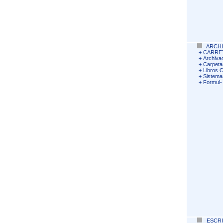
ARCHI
+
CARRET
+
Archiva
+
Carpeta
+
Libros C
+
Sistema
+
Formul- 
ESCR