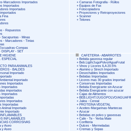
s-Marcadores Importados
+
Camaras Fotografia - Rollos
fos Importados
+
Equipos de Fax
dores Importados
+
Fotocopiadora
 importados
+
Proyectores y Retroproyectores
a Fina
+
Scanner
ores
+
Telones
adores
fos - Repuestos
es
 Sacapuntas - Minas
s - Marcadores - Tintas
nas
-Escuadras-Compas
 DISPLAY - SET
E HIGIENE
CAFETERIA - ABARROTES
. ESPECIAL
+
Bebida gaseosa regular
+
Beb.Ligth/JugoPolvo/AguaFrutal
CTO PARA ANIMALES
+
Vinos y Licores ILA 20.5%
EROS - BALDES
+
Alumino y Strech Importado
rsonal Importado
+
Desechables Importados
mportado
+
Bebidas Importadas
Ambiental importado
+
Licores mas 30 grados importad
lones Importados
+
Conservas Importadas
 Importados
+
Bebida Energizante sin Azucar
idas importados
+
Bebida Energizante con azucar
 Importados
+
Cajas de Alimentos
mportadas
+
BEB.LIGHT/JUGOPOLVO/AGUAF
ores Importados
+
Jalea - Cereal
s Importadas
+
PROTEINA VEGETAL
o Animal Importado
+
Aceites-Margarinas-Mantecas
nte Importado
+
Azucar
 INFLAMABLES
+
Bebidas en polvo y gaseosas
S INFLAMABLES
+
Cafe - Te - Yerba Mate
NCIAS CORROSIVAS
+
Confiteria
a y Aseo
+
Dulces - Mermeladas
a y Aseo
+
Cremas y Sopas