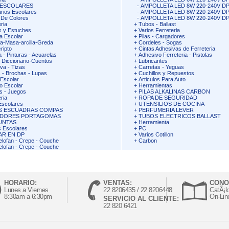
 ESCOLARES
-
AMPOLLETA LED 8W 220-240V DP
arios Escolares
-
AMPOLLETA LED 8W 220-240V DP
 De Colores
-
AMPOLLETA LED 8W 220-240V DP
ria
+
Tubos - Ballast
s y Estuches
+
Varios Ferreteria
a Escolar
+
Pilas - Cargadores
na-Masa-arcilla-Greda
+
Cordeles - Sogas
ripto
+
Cintas Adhesivas de Ferreteria
 - Pinturas - Acuarelas
+
Adhesivo Ferreteria - Pistolas
- Diccionario-Cuentos
+
Lubricantes
a - Tizas
+
Carretas - Yeguas
s - Brochas - Lupas
+
Cuchillos y Repuestos
Escolar
+
Articulos Para Auto
o Escolar
+
Herramientas
s - Juegos
+
PILAS ALKALINAS CARBON
ria
+
ROPA DE SEGURIDAD
Escolares
+
UTENSILIOS DE COCINA
S ESCUADRAS COMPAS
+
PERFUMERIA LEVER
DORES PORTAGOMAS
+
TUBOS ELECTRICOS BALLAST
UNTAS
+
Herramienta
s Escolares
+
PC
AR EN DP
+
Varios Cotillon
elofan - Crepe - Couche
+
Carbon
elofan - Crepe - Couche
HORARIO:
VENTAS:
CONO
Lunes a Viernes
22 8206435 / 22 8206448
CatÃ¡l
8:30am a 6:30pm
On-Lin
SERVICIO AL CLIENTE:
22 820 6421