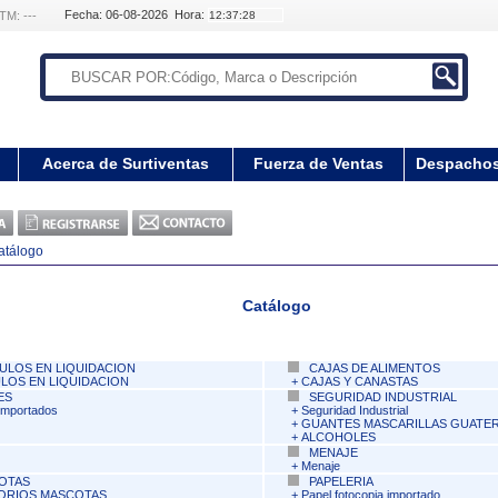
Fecha: 06-08-2026 Hora:
TM: ---
Acerca de Surtiventas
Fuerza de Ventas
Despacho
atálogo
Catálogo
ULOS EN LIQUIDACION
CAJAS DE ALIMENTOS
LOS EN LIQUIDACION
+
CAJAS Y CANASTAS
ES
SEGURIDAD INDUSTRIAL
Importados
+
Seguridad Industrial
+
GUANTES MASCARILLAS GUATE
+
ALCOHOLES
MENAJE
+
Menaje
OTAS
PAPELERIA
ORIOS MASCOTAS
+
Papel fotocopia importado