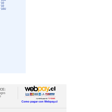
 10
 10
 10U
CE:
ogos
e
Como pagar con Webpay.cl