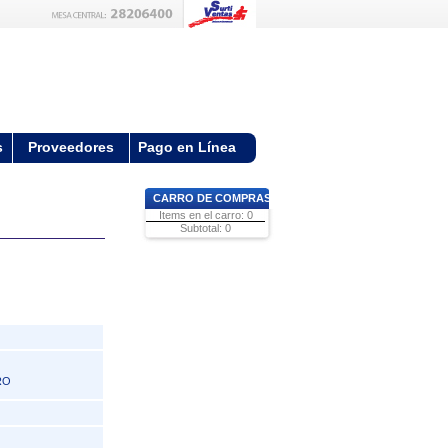
s
Proveedores
Pago en Línea
CARRO DE COMPRAS
Items en el carro: 0
Subtotal: 0
RO