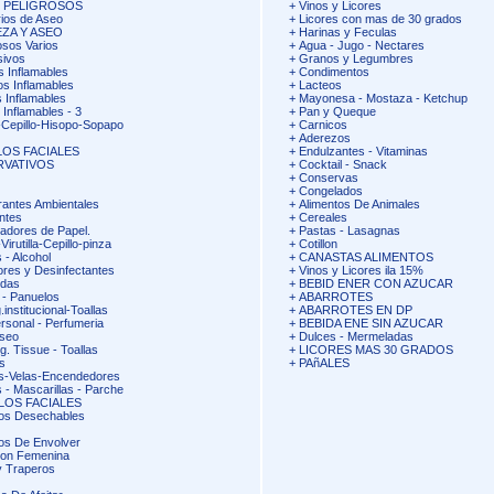
S PELIGROSOS
+
Vinos y Licores
ios de Aseo
+
Licores con mas de 30 grados
EZA Y ASEO
+
Harinas y Feculas
osos Varios
+
Agua - Jugo - Nectares
sivos
+
Granos y Legumbres
s Inflamables
+
Condimentos
os Inflamables
+
Lacteos
 Inflamables
+
Mayonesa - Mostaza - Ketchup
 Inflamables - 3
+
Pan y Queque
Cepillo-Hisopo-Sopapo
+
Carnicos
+
Aderezos
OS FACIALES
+
Endulzantes - Vitaminas
RVATIVOS
+
Cocktail - Snack
+
Conservas
+
Congelados
antes Ambientales
+
Alimentos De Animales
ntes
+
Cereales
adores de Papel.
+
Pastas - Lasagnas
irutilla-Cepillo-pinza
+
Cotillon
 - Alcohol
+
CANASTAS ALIMENTOS
ores y Desinfectantes
+
Vinos y Licores ila 15%
idas
+
BEBID ENER CON AZUCAR
 - Panuelos
+
ABARROTES
.institucional-Toallas
+
ABARROTES EN DP
rsonal - Perfumeria
+
BEBIDA ENE SIN AZUCAR
Aseo
+
Dulces - Mermeladas
g. Tissue - Toallas
+
LICORES MAS 30 GRADOS
s
+
PAñALES
s-Velas-Encendedores
 - Mascarillas - Parche
LOS FACIALES
os Desechables
os De Envolver
ion Femenina
 Traperos