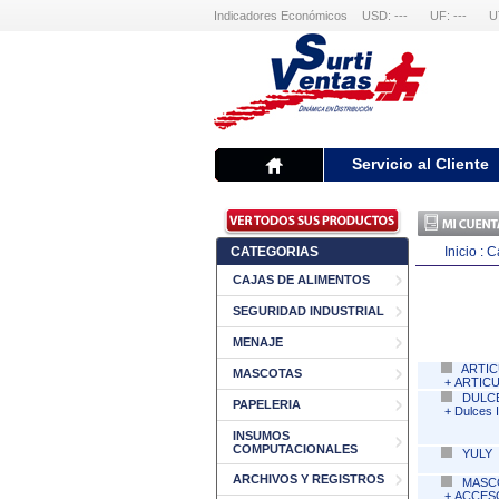
Indicadores Económicos
USD: ---
UF: ---
U
Servicio al Cliente
CATEGORIAS
Inicio :
C
CAJAS DE ALIMENTOS
SEGURIDAD INDUSTRIAL
MENAJE
ARTIC
MASCOTAS
+
ARTICU
DULC
PAPELERIA
+
Dulces 
INSUMOS
COMPUTACIONALES
YULY
ARCHIVOS Y REGISTROS
MASC
+
ACCES