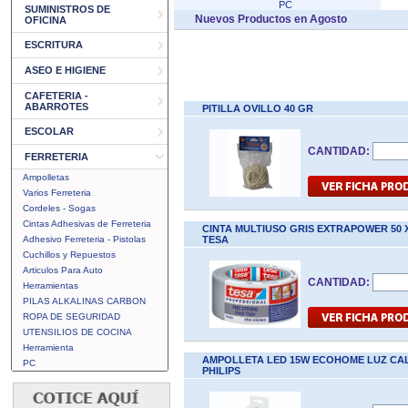
PC
SUMINISTROS DE
Nuevos Productos en Agosto
OFICINA
ESCRITURA
ASEO E HIGIENE
CAFETERIA -
ABARROTES
PITILLA OVILLO 40 GR
ESCOLAR
CANTIDAD:
FERRETERIA
Ampolletas
Varios Ferreteria
Cordeles - Sogas
Cintas Adhesivas de Ferreteria
CINTA MULTIUSO GRIS EXTRAPOWER 50 X
Adhesivo Ferreteria - Pistolas
TESA
Cuchillos y Repuestos
Articulos Para Auto
CANTIDAD:
Herramientas
PILAS ALKALINAS CARBON
ROPA DE SEGURIDAD
UTENSILIOS DE COCINA
Herramienta
AMPOLLETA LED 15W ECOHOME LUZ CAL
PC
PHILIPS