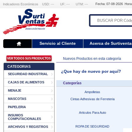
Fecha: 07-08-2026 Hora
Indicadores Económicos
USD: ---
UF: ---
UTM: ---
Servicio al Cliente
Acerca de Surtiventa
Nuevos Productos en esta categoría
CATEGORIAS
¿Que hay de nuevo por aquí?
SEGURIDAD INDUSTRIAL
CAJAS DE ALIMENTOS
Categorías
MENAJE
Ampolletas
MASCOTAS
Cintas Adhesivas de Ferreteria
PAPELERIA
Articulos Para Auto
INSUMOS
COMPUTACIONALES
ROPA DE SEGURIDAD
ARCHIVOS Y REGISTROS