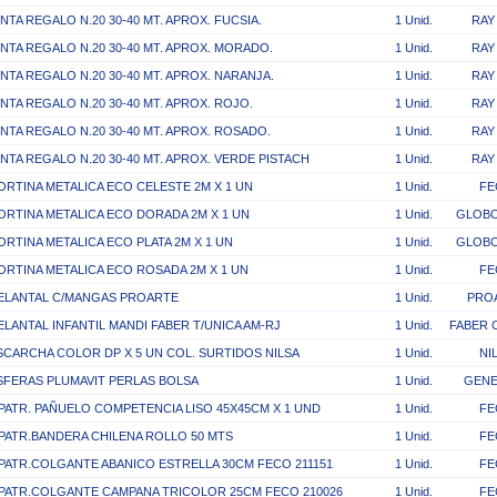
INTA REGALO N.20 30-40 MT. APROX. FUCSIA.
1 Unid.
RAY
INTA REGALO N.20 30-40 MT. APROX. MORADO.
1 Unid.
RAY
INTA REGALO N.20 30-40 MT. APROX. NARANJA.
1 Unid.
RAY
INTA REGALO N.20 30-40 MT. APROX. ROJO.
1 Unid.
RAY
INTA REGALO N.20 30-40 MT. APROX. ROSADO.
1 Unid.
RAY
INTA REGALO N.20 30-40 MT. APROX. VERDE PISTACH
1 Unid.
RAY
ORTINA METALICA ECO CELESTE 2M X 1 UN
1 Unid.
FE
ORTINA METALICA ECO DORADA 2M X 1 UN
1 Unid.
GLOBO
ORTINA METALICA ECO PLATA 2M X 1 UN
1 Unid.
GLOBO
ORTINA METALICA ECO ROSADA 2M X 1 UN
1 Unid.
FE
ELANTAL C/MANGAS PROARTE
1 Unid.
PRO
ELANTAL INFANTIL MANDI FABER T/UNICA AM-RJ
1 Unid.
FABER 
SCARCHA COLOR DP X 5 UN COL. SURTIDOS NILSA
1 Unid.
NI
SFERAS PLUMAVIT PERLAS BOLSA
1 Unid.
GENE
.PATR. PAÑUELO COMPETENCIA LISO 45X45CM X 1 UND
1 Unid.
FE
.PATR.BANDERA CHILENA ROLLO 50 MTS
1 Unid.
FE
.PATR.COLGANTE ABANICO ESTRELLA 30CM FECO 211151
1 Unid.
FE
.PATR.COLGANTE CAMPANA TRICOLOR 25CM FECO 210026
1 Unid.
FE