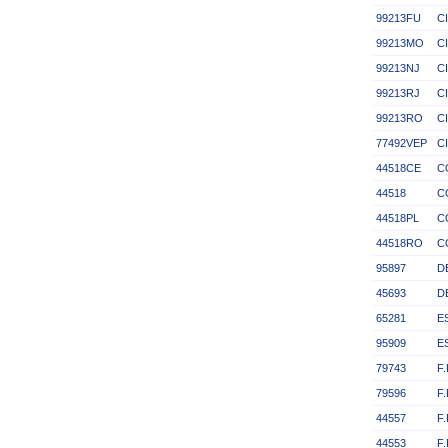
99213FU
C
99213MO
C
99213NJ
C
99213RJ
C
99213RO
C
77492VEP
C
44518CE
C
44518
C
44518PL
C
44518RO
C
95897
D
45693
D
65281
E
95909
E
79743
F
79596
F
44557
F
44553
F