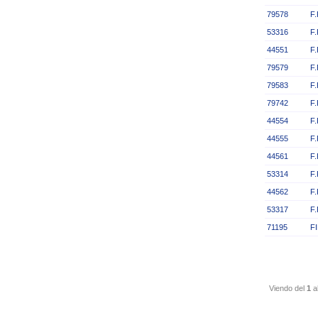
79578
F
53316
F
44551
F
79579
F
79583
F
79742
F
44554
F
44555
F
44561
F
53314
F
44562
F
53317
F
71195
F
Viendo del
1
a