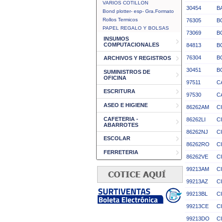
VARIOS COTILLON
30454
B
Bond plotter- esp- Gra.Formato
Rollos Termicos
76305
B
PAPEL REGALO Y BOLSAS
73069
B
INSUMOS
COMPUTACIONALES
84813
B
76304
B
ARCHIVOS Y REGISTROS
30451
B
SUMINISTROS DE
OFICINA
97511
C
ESCRITURA
97530
C
ASEO E HIGIENE
86262AM
C
CAFETERIA -
86262LI
C
ABARROTES
86262NJ
C
ESCOLAR
86262RO
C
FERRETERIA
86262VE
C
99213AM
C
99213AZ
C
99213BL
C
99213CE
C
99213DO
C