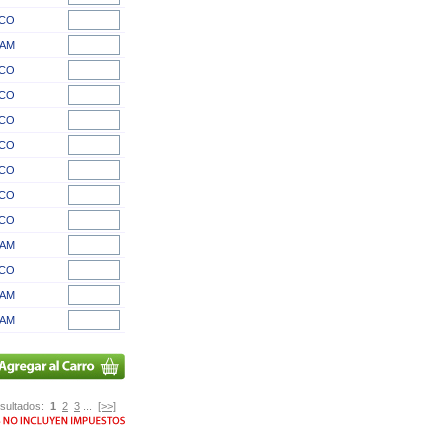
CO
AM
CO
CO
CO
CO
CO
CO
CO
AM
CO
AM
AM
sultados:
1
2
3
...
[>>]