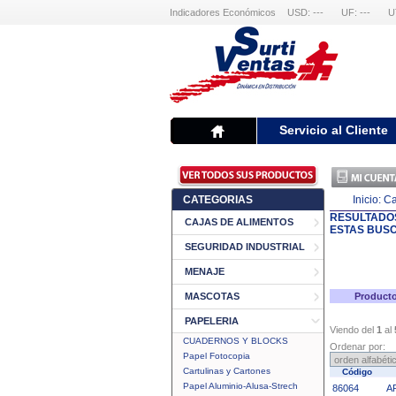
Indicadores Económicos
USD: ---
UF: ---
U
Servicio al Cliente
CATEGORIAS
Inicio:
Ca
RESULTADO
CAJAS DE ALIMENTOS
ESTAS BUS
SEGURIDAD INDUSTRIAL
MENAJE
MASCOTAS
Producto
PAPELERIA
Viendo del
1
al
CUADERNOS Y BLOCKS
Ordenar por:
Papel Fotocopia
Cartulinas y Cartones
Código
Papel Aluminio-Alusa-Strech
86064
A