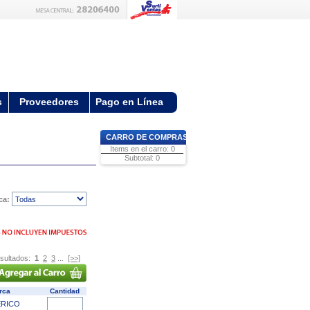
s
Proveedores
Pago en Línea
CARRO DE COMPRAS
Items en el carro: 0
Subtotal: 0
ca:
sultados:
1
2
3
...
[>>]
rca
Cantidad
RICO