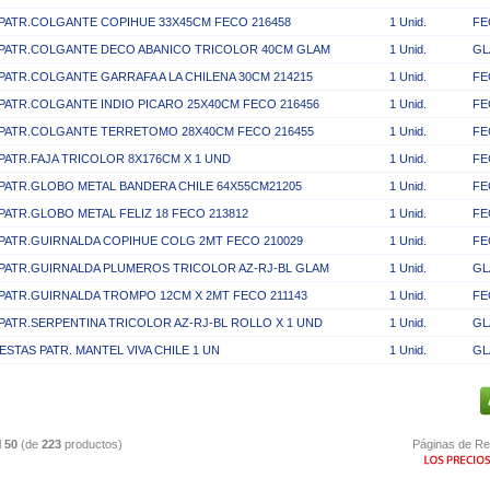
.PATR.COLGANTE COPIHUE 33X45CM FECO 216458
1 Unid.
FE
.PATR.COLGANTE DECO ABANICO TRICOLOR 40CM GLAM
1 Unid.
GL
.PATR.COLGANTE GARRAFA A LA CHILENA 30CM 214215
1 Unid.
FE
.PATR.COLGANTE INDIO PICARO 25X40CM FECO 216456
1 Unid.
FE
.PATR.COLGANTE TERRETOMO 28X40CM FECO 216455
1 Unid.
FE
.PATR.FAJA TRICOLOR 8X176CM X 1 UND
1 Unid.
FE
.PATR.GLOBO METAL BANDERA CHILE 64X55CM21205
1 Unid.
FE
.PATR.GLOBO METAL FELIZ 18 FECO 213812
1 Unid.
FE
.PATR.GUIRNALDA COPIHUE COLG 2MT FECO 210029
1 Unid.
FE
.PATR.GUIRNALDA PLUMEROS TRICOLOR AZ-RJ-BL GLAM
1 Unid.
GL
.PATR.GUIRNALDA TROMPO 12CM X 2MT FECO 211143
1 Unid.
FE
.PATR.SERPENTINA TRICOLOR AZ-RJ-BL ROLLO X 1 UND
1 Unid.
GL
IESTAS PATR. MANTEL VIVA CHILE 1 UN
1 Unid.
GL
l
50
(de
223
productos)
Páginas de Re