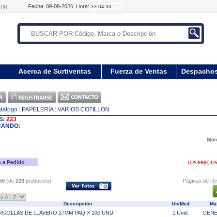
Fecha: 09-08-2026 Hora:
TM: ---
Acerca de Surtiventas
Fuerza de Ventas
Despacho
tálogo
: PAPELERIA
: VARIOS COTILLON
S:
223
CANDO:
Mar
 a Pedido
50
(de
223
productos)
Páginas de Re
Descripción
Un/Med
Ma
RGOLLAS DE LLAVERO 27MM PAQ X 100 UND
1 Unid.
GENE