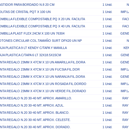
ASTIDOR PARA BORDADO N.8 20 CM
1 Unid.
N
OLITAS DE CRISTAL PQT X 100 UN
1 Unid.
IMP.L
OMBILLA FLEXIBLE COMPOSTABLE PQ X 20 UN. FACILITA
1 Unid.
FACI
OMBILLA FLEXIBLE COMPOSTABLE PQ X 40 UN. FACILITA
1 Unid.
FACI
OMBILLA PLAST FLEX 24CM X 100 UN 76304
1 Unid.
GENE
OTONES CIRCULAR COL.TAMAÑO SURT DPX20 UN NP
1 Unid.
N
AJA PLASTICA 9 LT KENDY C/TAPA Y MANILLA
1 Unid.
KE
AJA PLASTICA C/TAPA 6 LT 32X18.5X15CM
1 Unid.
GENE
INTA REGALO 23MM X 47CM X 10 UN AMARILLA FIL.DORA
1 Unid.
GENE
INTA REGALO 23MM X 47CM X 10 UN FUCSIA FIL.DOR
1 Unid.
IMP.L
INTA REGALO 23MM X 47CM X 10 UN NARANJA FIL.DORA
1 Unid.
GENE
INTA REGALO 23MM X 47CM X 10 UN ROSADA FIL.DORDO
1 Unid.
IMP.L
INTA REGALO 23MM X 47CM X 10 UN VERDE FIL.DORADO
1 Unid.
IMP.L
INTA REGALO N.20 30-40 MT. APROX. AMARILLO.
1 Unid.
RAY
INTA REGALO N.20 30-40 MT. APROX. AZUL.
1 Unid.
RAY
INTA REGALO N.20 30-40 MT. APROX. BLANCO.
1 Unid.
RAY
INTA REGALO N.20 30-40 MT. APROX. CELESTE.
1 Unid.
RAY
INTA REGALO N.20 30-40 MT. APROX. DORADO.
1 Unid.
RAY