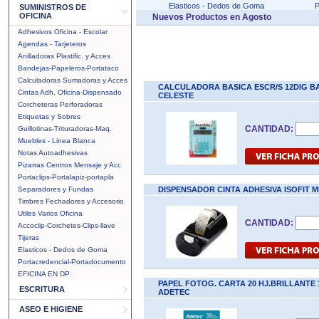
Elasticos - Dedos de Goma
P
SUMINISTROS DE
OFICINA
Nuevos Productos en Agosto
Adhesivos Oficina - Escolar
Agendas - Tarjeteros
Anilladoras Plastific. y Acces
Bandejas-Papeleros-Portataco
Calculadoras Sumadoras y Acces
CALCULADORA BASICA ESCR/S 12DIG B
Cintas Adh. Oficina-Dispensado
CELESTE
Corcheteras Perforadoras
Etiquetas y Sobres
CANTIDAD:
Guillotinas-Trituradoras-Maq.
Muebles - Linea Blanca
Notas Autoadhesivas
Pizarras Centros Mensaje y Acc
Portaclips-Portalapiz-portapla
Separadores y Fundas
DISPENSADOR CINTA ADHESIVA ISOFIT 
Timbres Fechadores y Accesorio
Utiles Varios Oficina
CANTIDAD:
Accoclip-Corchetes-Clips-llave
Tijeras
Elasticos - Dedos de Goma
Portacredencial-Portadocumento
EFICINA EN DP
PAPEL FOTOG. CARTA 20 HJ.BRILLANTE
ESCRITURA
ADETEC
ASEO E HIGIENE