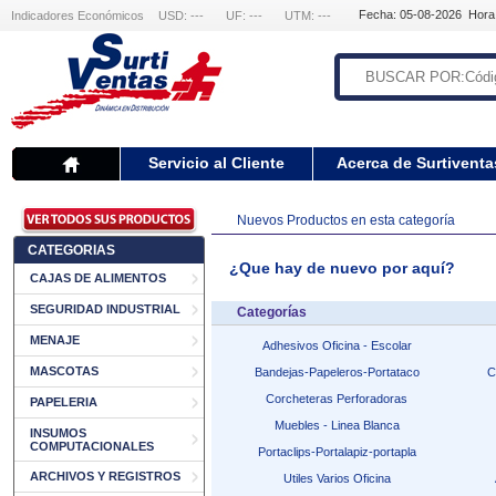
Fecha: 05-08-2026 Hora
Indicadores Económicos
USD: ---
UF: ---
UTM: ---
Servicio al Cliente
Acerca de Surtiventa
Nuevos Productos en esta categoría
CATEGORIAS
¿Que hay de nuevo por aquí?
CAJAS DE ALIMENTOS
SEGURIDAD INDUSTRIAL
Categorías
MENAJE
Adhesivos Oficina - Escolar
MASCOTAS
Bandejas-Papeleros-Portataco
C
Corcheteras Perforadoras
PAPELERIA
Muebles - Linea Blanca
INSUMOS
COMPUTACIONALES
Portaclips-Portalapiz-portapla
ARCHIVOS Y REGISTROS
Utiles Varios Oficina