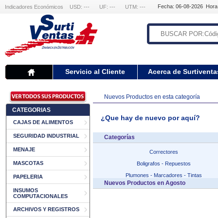
Fecha: 06-08-2026 Hora
Indicadores Económicos
USD: ---
UF: ---
UTM: ---
Servicio al Cliente
Acerca de Surtiventa
Nuevos Productos en esta categoría
CATEGORIAS
¿Que hay de nuevo por aquí?
CAJAS DE ALIMENTOS
SEGURIDAD INDUSTRIAL
Categorías
MENAJE
Correctores
MASCOTAS
Boligrafos - Repuestos
Plumones - Marcadores - Tintas
PAPELERIA
Nuevos Productos en Agosto
INSUMOS
COMPUTACIONALES
ARCHIVOS Y REGISTROS