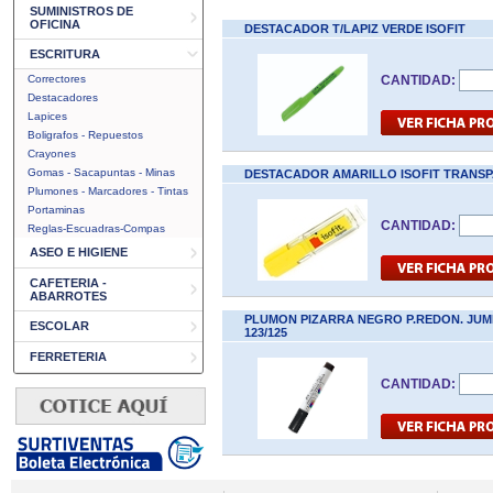
SUMINISTROS DE
OFICINA
DESTACADOR T/LAPIZ VERDE ISOFIT
ESCRITURA
Correctores
CANTIDAD:
Destacadores
Lapices
Boligrafos - Repuestos
Crayones
Gomas - Sacapuntas - Minas
DESTACADOR AMARILLO ISOFIT TRANS
Plumones - Marcadores - Tintas
Portaminas
CANTIDAD:
Reglas-Escuadras-Compas
ASEO E HIGIENE
CAFETERIA -
ABARROTES
PLUMON PIZARRA NEGRO P.REDON. JU
ESCOLAR
123/125
FERRETERIA
CANTIDAD: