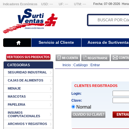
Fecha: 07-08-2026 Hora
Indicadores Económicos
USD: ---
UF: ---
UTM: ---
Servicio al Cliente
Acerca de Surtiventa
CATEGORIAS
Inicio
:
Catálogo
:
Entrar
SEGURIDAD INDUSTRIAL
CAJAS DE ALIMENTOS
CLIENTES REGISTRADOS
MENAJE
Login:
MASCOTAS
Clave:
PAPELERIA
Normal
INSUMOS
COMPUTACIONALES
ARCHIVOS Y REGISTROS