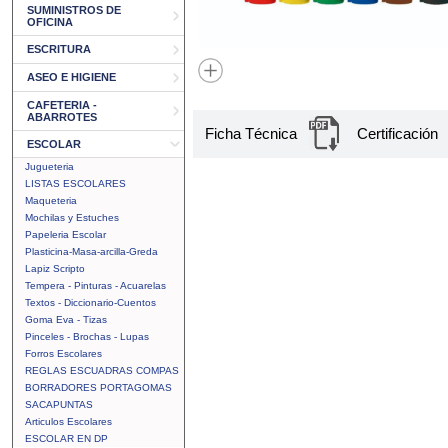
SUMINISTROS DE
OFICINA
ESCRITURA
ASEO E HIGIENE
CAFETERIA -
ABARROTES
Ficha Técnica
Certificación
ESCOLAR
Jugueteria
LISTAS ESCOLARES
Maqueteria
Mochilas y Estuches
Papeleria Escolar
Plasticina-Masa-arcilla-Greda
Lapiz Scripto
Tempera - Pinturas - Acuarelas
Textos - Diccionario-Cuentos
Goma Eva - Tizas
Pinceles - Brochas - Lupas
Forros Escolares
REGLAS ESCUADRAS COMPAS
BORRADORES PORTAGOMAS
SACAPUNTAS
Articulos Escolares
ESCOLAR EN DP