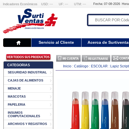
Fecha: 07-08-2026 Hora
Indicadores Económicos
USD: ---
UF: ---
UTM: ---
Servicio al Cliente
Acerca de Surtiventa
CATEGORIAS
Inicio
:
Catálogo
:
ESCOLAR
:
Lapiz Scrip
SEGURIDAD INDUSTRIAL
CAJAS DE ALIMENTOS
MENAJE
MASCOTAS
PAPELERIA
INSUMOS
COMPUTACIONALES
ARCHIVOS Y REGISTROS