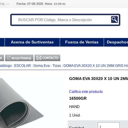
Fecha: 07-08-2026 Hora:
TM: ---
Acerca de Surtiventas
Fuerza de Ventas
Despacho
atálogo
:
ESCOLAR
:
Goma Eva - Tizas
:
GOMA EVA 30X20 X 10 UN 2MM GRIS 
GOMA EVA 30X20 X 10 UN 2M
Califica este producto
16500GR
HAND
1 Unid.