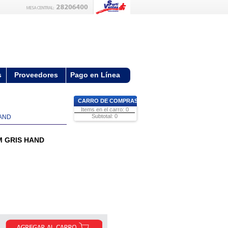
s
Proveedores
Pago en Línea
CARRO DE COMPRAS
Items en el carro: 0
Subtotal: 0
HAND
M GRIS HAND