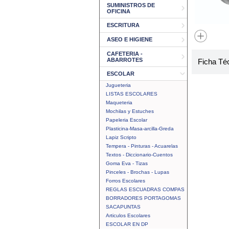
SUMINISTROS DE
OFICINA
ESCRITURA
ASEO E HIGIENE
CAFETERIA -
ABARROTES
Ficha Té
ESCOLAR
Jugueteria
LISTAS ESCOLARES
Maqueteria
Mochilas y Estuches
Papeleria Escolar
Plasticina-Masa-arcilla-Greda
Lapiz Scripto
Tempera - Pinturas - Acuarelas
Textos - Diccionario-Cuentos
Goma Eva - Tizas
Pinceles - Brochas - Lupas
Forros Escolares
REGLAS ESCUADRAS COMPAS
BORRADORES PORTAGOMAS
SACAPUNTAS
Articulos Escolares
ESCOLAR EN DP