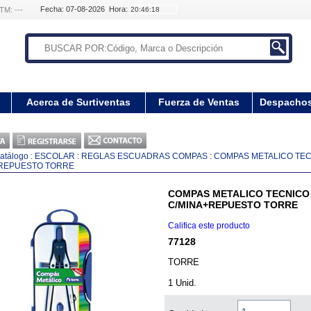
Fecha: 07-08-2026 Hora:
TM: ---
Acerca de Surtiventas
Fuerza de Ventas
Despacho
atálogo
:
ESCOLAR
:
REGLAS ESCUADRAS COMPAS
:
COMPAS METALICO TE
+REPUESTO TORRE
COMPAS METALICO TECNICO
C/MINA+REPUESTO TORRE
Califica este producto
77128
TORRE
1 Unid.