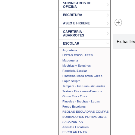
SUMINISTROS DE
OFICINA
ESCRITURA
ASEO E HIGIENE
CAFETERIA -
ABARROTES
Ficha Té
ESCOLAR
Jugueteria
LISTAS ESCOLARES
Maqueteria
Mochilas y Estuches
Papeleria Escolar
Plasticina-Masa-arcilla-Greda
Lapiz Scripto
Tempera - Pinturas - Acuarelas
Textos - Diccionario-Cuentos
Goma Eva - Tizas
Pinceles - Brochas - Lupas
Forros Escolares
REGLAS ESCUADRAS COMPAS
BORRADORES PORTAGOMAS
SACAPUNTAS
Articulos Escolares
ESCOLAR EN DP