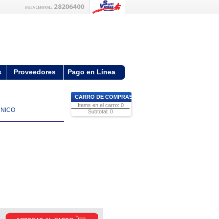
s
Proveedores
Pago en Línea
CARRO DE COMPRAS
Items en el carro: 0
CNICO
Subtotal: 0