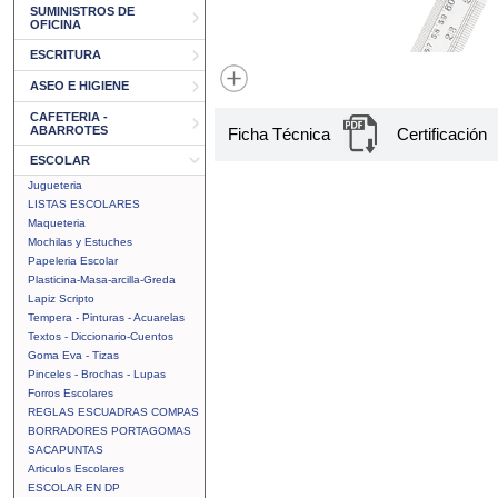
SUMINISTROS DE
OFICINA
ESCRITURA
ASEO E HIGIENE
CAFETERIA -
ABARROTES
Ficha Técnica
Certificación
ESCOLAR
Jugueteria
LISTAS ESCOLARES
Maqueteria
Mochilas y Estuches
Papeleria Escolar
Plasticina-Masa-arcilla-Greda
Lapiz Scripto
Tempera - Pinturas - Acuarelas
Textos - Diccionario-Cuentos
Goma Eva - Tizas
Pinceles - Brochas - Lupas
Forros Escolares
REGLAS ESCUADRAS COMPAS
BORRADORES PORTAGOMAS
SACAPUNTAS
Articulos Escolares
ESCOLAR EN DP