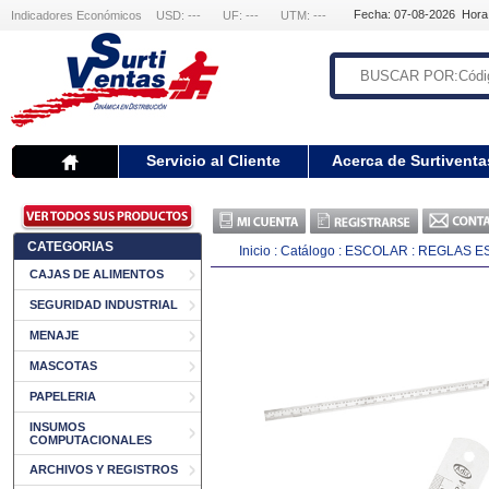
Fecha: 07-08-2026 Hora
Indicadores Económicos
USD: ---
UF: ---
UTM: ---
Servicio al Cliente
Acerca de Surtiventa
CATEGORIAS
Inicio
:
Catálogo
:
ESCOLAR
:
REGLAS E
CAJAS DE ALIMENTOS
SEGURIDAD INDUSTRIAL
MENAJE
MASCOTAS
PAPELERIA
INSUMOS
COMPUTACIONALES
ARCHIVOS Y REGISTROS