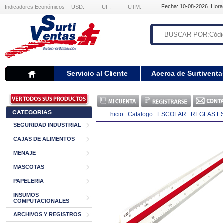
Fecha: 10-08-2026 Hora
Indicadores Económicos
USD: ---
UF: ---
UTM: ---
Servicio al Cliente
Acerca de Surtiventa
CATEGORIAS
Inicio
:
Catálogo
:
ESCOLAR
:
REGLAS E
SEGURIDAD INDUSTRIAL
CAJAS DE ALIMENTOS
MENAJE
MASCOTAS
PAPELERIA
INSUMOS
COMPUTACIONALES
ARCHIVOS Y REGISTROS