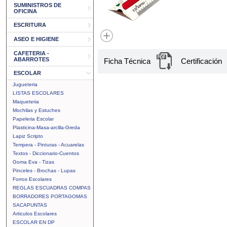
SUMINISTROS DE
OFICINA
ESCRITURA
ASEO E HIGIENE
CAFETERIA -
ABARROTES
Ficha Técnica
Certificación
ESCOLAR
Jugueteria
LISTAS ESCOLARES
Maqueteria
Mochilas y Estuches
Papeleria Escolar
Plasticina-Masa-arcilla-Greda
Lapiz Scripto
Tempera - Pinturas - Acuarelas
Textos - Diccionario-Cuentos
Goma Eva - Tizas
Pinceles - Brochas - Lupas
Forros Escolares
REGLAS ESCUADRAS COMPAS
BORRADORES PORTAGOMAS
SACAPUNTAS
Articulos Escolares
ESCOLAR EN DP