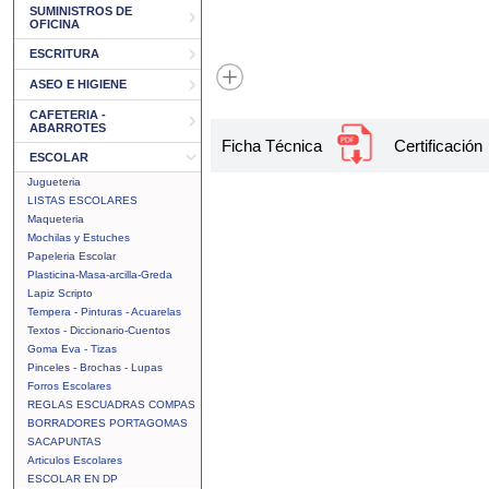
SUMINISTROS DE
OFICINA
ESCRITURA
ASEO E HIGIENE
CAFETERIA -
ABARROTES
Ficha Técnica
Certificación
ESCOLAR
Jugueteria
LISTAS ESCOLARES
Maqueteria
Mochilas y Estuches
Papeleria Escolar
Plasticina-Masa-arcilla-Greda
Lapiz Scripto
Tempera - Pinturas - Acuarelas
Textos - Diccionario-Cuentos
Goma Eva - Tizas
Pinceles - Brochas - Lupas
Forros Escolares
REGLAS ESCUADRAS COMPAS
BORRADORES PORTAGOMAS
SACAPUNTAS
Articulos Escolares
ESCOLAR EN DP