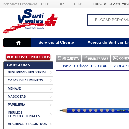
Fecha: 09-08-2026 Hora
Indicadores Económicos
USD: ---
UF: ---
UTM: ---
Servicio al Cliente
Acerca de Surtiventa
CATEGORIAS
Inicio
:
Catálogo
:
ESCOLAR
:
ESCOLAR 
SEGURIDAD INDUSTRIAL
CAJAS DE ALIMENTOS
MENAJE
MASCOTAS
PAPELERIA
INSUMOS
COMPUTACIONALES
ARCHIVOS Y REGISTROS