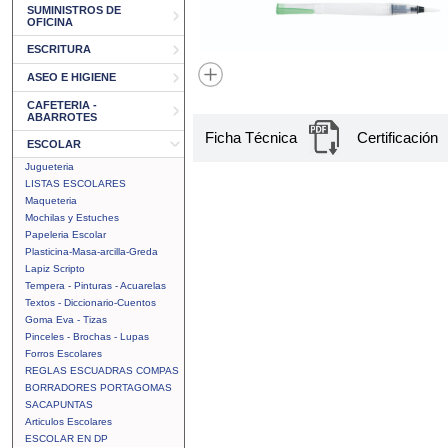
SUMINISTROS DE
OFICINA
ESCRITURA
ASEO E HIGIENE
CAFETERIA -
ABARROTES
Ficha Técnica
Certificación
ESCOLAR
Jugueteria
LISTAS ESCOLARES
Maqueteria
Mochilas y Estuches
Papeleria Escolar
Plasticina-Masa-arcilla-Greda
Lapiz Scripto
Tempera - Pinturas - Acuarelas
Textos - Diccionario-Cuentos
Goma Eva - Tizas
Pinceles - Brochas - Lupas
Forros Escolares
REGLAS ESCUADRAS COMPAS
BORRADORES PORTAGOMAS
SACAPUNTAS
Articulos Escolares
ESCOLAR EN DP