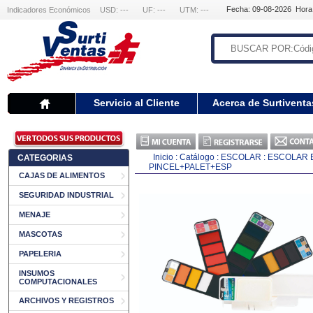
Fecha: 09-08-2026 Hora
Indicadores Económicos
USD: ---
UF: ---
UTM: ---
Servicio al Cliente
Acerca de Surtiventa
Inicio
:
Catálogo
:
ESCOLAR
:
ESCOLAR 
CATEGORIAS
PINCEL+PALET+ESP
CAJAS DE ALIMENTOS
SEGURIDAD INDUSTRIAL
MENAJE
MASCOTAS
PAPELERIA
INSUMOS
COMPUTACIONALES
ARCHIVOS Y REGISTROS