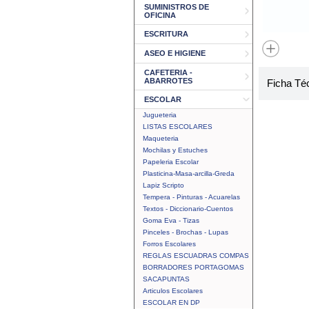
SUMINISTROS DE
OFICINA
ESCRITURA
ASEO E HIGIENE
CAFETERIA -
ABARROTES
Ficha Té
ESCOLAR
Jugueteria
LISTAS ESCOLARES
Maqueteria
Mochilas y Estuches
Papeleria Escolar
Plasticina-Masa-arcilla-Greda
Lapiz Scripto
Tempera - Pinturas - Acuarelas
Textos - Diccionario-Cuentos
Goma Eva - Tizas
Pinceles - Brochas - Lupas
Forros Escolares
REGLAS ESCUADRAS COMPAS
BORRADORES PORTAGOMAS
SACAPUNTAS
Articulos Escolares
ESCOLAR EN DP