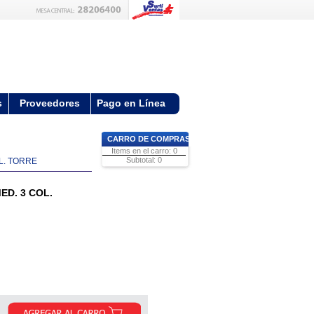
s
Proveedores
Pago en Línea
CARRO DE COMPRAS
Items en el carro: 0
Subtotal: 0
L. TORRE
ED. 3 COL.