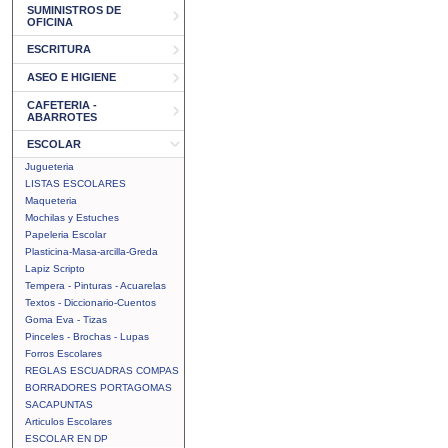
SUMINISTROS DE
OFICINA
ESCRITURA
ASEO E HIGIENE
CAFETERIA -
ABARROTES
ESCOLAR
Jugueteria
LISTAS ESCOLARES
Maqueteria
Mochilas y Estuches
Papeleria Escolar
Plasticina-Masa-arcilla-Greda
Lapiz Scripto
Tempera - Pinturas - Acuarelas
Textos - Diccionario-Cuentos
Goma Eva - Tizas
Pinceles - Brochas - Lupas
Forros Escolares
REGLAS ESCUADRAS COMPAS
BORRADORES PORTAGOMAS
SACAPUNTAS
Articulos Escolares
ESCOLAR EN DP