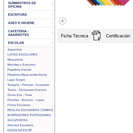
SUMINISTROS DE
OFICINA
ESCRITURA
ASEO E HIGIENE
CAFETERIA -
ABARROTES
Ficha Técnica
Certificación
ESCOLAR
Jugueteria
LISTAS ESCOLARES
Maqueteria
Mochilas y Estuches
Papeleria Escolar
Plasticina-Masa-arcilla-Greda
Lapiz Scripto
Tempera - Pinturas - Acuarelas
Textos - Diccionario-Cuentos
Goma Eva - Tizas
Pinceles - Brochas - Lupas
Forros Escolares
REGLAS ESCUADRAS COMPAS
BORRADORES PORTAGOMAS
SACAPUNTAS
Articulos Escolares
ESCOLAR EN DP