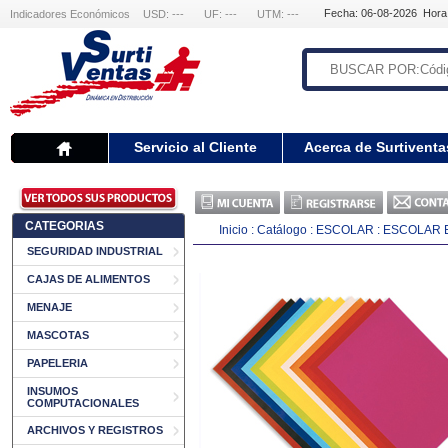
Fecha: 06-08-2026 Hora
Indicadores Económicos
USD: ---
UF: ---
UTM: ---
Servicio al Cliente
Acerca de Surtiventa
CATEGORIAS
Inicio
:
Catálogo
:
ESCOLAR
:
ESCOLAR 
SEGURIDAD INDUSTRIAL
CAJAS DE ALIMENTOS
MENAJE
MASCOTAS
PAPELERIA
INSUMOS
COMPUTACIONALES
ARCHIVOS Y REGISTROS