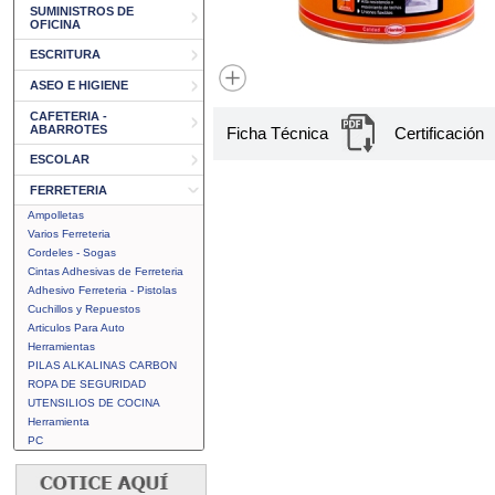
SUMINISTROS DE
OFICINA
ESCRITURA
ASEO E HIGIENE
CAFETERIA -
ABARROTES
Ficha Técnica
Certificación
ESCOLAR
FERRETERIA
Ampolletas
Varios Ferreteria
Cordeles - Sogas
Cintas Adhesivas de Ferreteria
Adhesivo Ferreteria - Pistolas
Cuchillos y Repuestos
Articulos Para Auto
Herramientas
PILAS ALKALINAS CARBON
ROPA DE SEGURIDAD
UTENSILIOS DE COCINA
Herramienta
PC