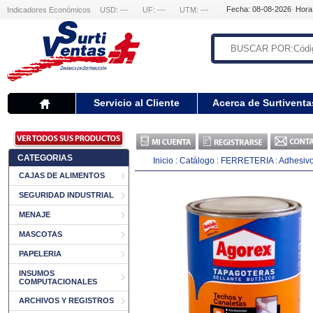
Fecha: 08-08-2026 Hora
Indicadores Económicos
USD: ---
UF: ---
UTM: ---
Servicio al Cliente
Acerca de Surtiventa
CATEGORIAS
Inicio
:
Catálogo
:
FERRETERIA
:
Adhesivo 
CAJAS DE ALIMENTOS
SEGURIDAD INDUSTRIAL
MENAJE
MASCOTAS
PAPELERIA
INSUMOS
COMPUTACIONALES
ARCHIVOS Y REGISTROS