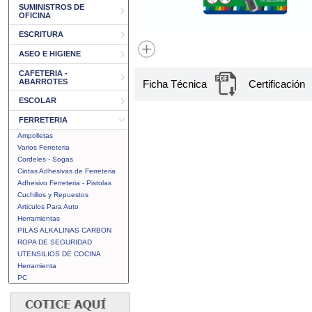
SUMINISTROS DE
OFICINA
ESCRITURA
ASEO E HIGIENE
CAFETERIA -
ABARROTES
Ficha Técnica
Certificación
ESCOLAR
FERRETERIA
Ampolletas
Varios Ferreteria
Cordeles - Sogas
Cintas Adhesivas de Ferreteria
Adhesivo Ferreteria - Pistolas
Cuchillos y Repuestos
Articulos Para Auto
Herramientas
PILAS ALKALINAS CARBON
ROPA DE SEGURIDAD
UTENSILIOS DE COCINA
Herramienta
PC