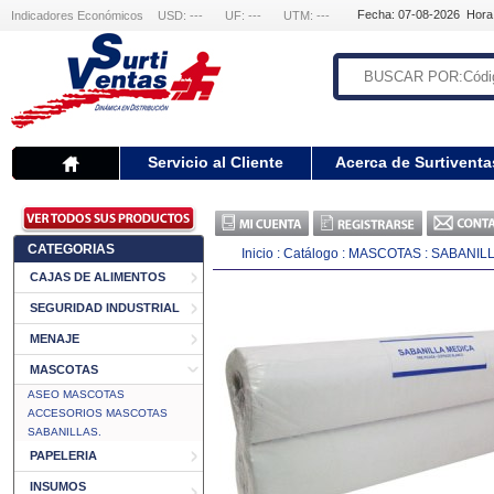
Fecha: 07-08-2026 Hora
Indicadores Económicos
USD: ---
UF: ---
UTM: ---
Servicio al Cliente
Acerca de Surtiventa
CATEGORIAS
Inicio
:
Catálogo
:
MASCOTAS
:
SABANILL
CAJAS DE ALIMENTOS
SEGURIDAD INDUSTRIAL
MENAJE
MASCOTAS
ASEO MASCOTAS
ACCESORIOS MASCOTAS
SABANILLAS.
PAPELERIA
INSUMOS