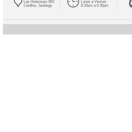
Las Hortensias 900
Lunes a Viernes
Cerrillos, Santiago
8:30am a 6:30pm