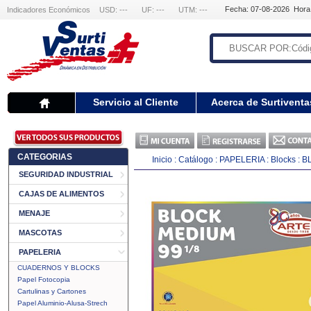
Fecha: 07-08-2026 Hora
Indicadores Económicos
USD: ---
UF: ---
UTM: ---
Servicio al Cliente
Acerca de Surtiventa
CATEGORIAS
Inicio
:
Catálogo
:
PAPELERIA
:
Blocks
:
BL
SEGURIDAD INDUSTRIAL
CAJAS DE ALIMENTOS
MENAJE
MASCOTAS
PAPELERIA
CUADERNOS Y BLOCKS
Papel Fotocopia
Cartulinas y Cartones
Papel Aluminio-Alusa-Strech