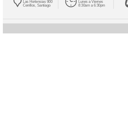
Las Hortensias 900
Lunes a Viernes
Cerrillos, Santiago
8:30am a 6:30pm