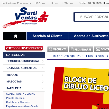
Fecha: 10-08-2026 Hora
Indicadores Económicos
USD: ---
UF: ---
UTM: ---
Servicio al Cliente
Acerca de Surtiventa
CATEGORIAS
Inicio
:
Catálogo
:
PAPELERIA
:
Blocks
:
B
SEGURIDAD INDUSTRIAL
CAJAS DE ALIMENTOS
MENAJE
MASCOTAS
PAPELERIA
CUADERNOS Y BLOCKS
Papel Fotocopia
Cartulinas y Cartones
Papel Aluminio-Alusa-Strech