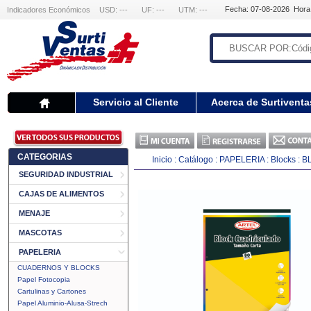
Fecha: 07-08-2026 Hora
Indicadores Económicos
USD: ---
UF: ---
UTM: ---
Servicio al Cliente
Acerca de Surtiventa
CATEGORIAS
Inicio
:
Catálogo
:
PAPELERIA
:
Blocks
:
B
SEGURIDAD INDUSTRIAL
CAJAS DE ALIMENTOS
MENAJE
MASCOTAS
PAPELERIA
CUADERNOS Y BLOCKS
Papel Fotocopia
Cartulinas y Cartones
Papel Aluminio-Alusa-Strech