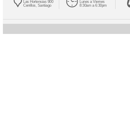
Las Hortensias 900
Lunes a Viernes
Cerrillos, Santiago
8:30am a 6:30pm