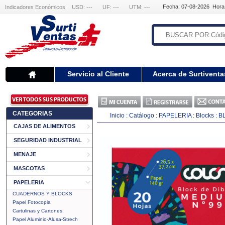
Fecha: 07-08-2026 Hora
Indicadores Económicos
USD: ---
UF: ---
UTM: ---
Servicio al Cliente
Acerca de Surtiventa
CATEGORIAS
Inicio
:
Catálogo
:
PAPELERIA
:
Blocks
:
B
CAJAS DE ALIMENTOS
SEGURIDAD INDUSTRIAL
MENAJE
MASCOTAS
PAPELERIA
CUADERNOS Y BLOCKS
Papel Fotocopia
Cartulinas y Cartones
Papel Aluminio-Alusa-Strech