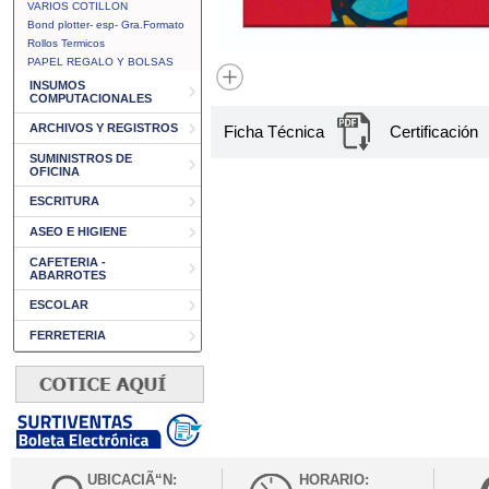
VARIOS COTILLON
Bond plotter- esp- Gra.Formato
Rollos Termicos
PAPEL REGALO Y BOLSAS
INSUMOS
COMPUTACIONALES
ARCHIVOS Y REGISTROS
Ficha Técnica
Certificación
SUMINISTROS DE
OFICINA
ESCRITURA
ASEO E HIGIENE
CAFETERIA -
ABARROTES
ESCOLAR
FERRETERIA
UBICACIÃ“N:
HORARIO: