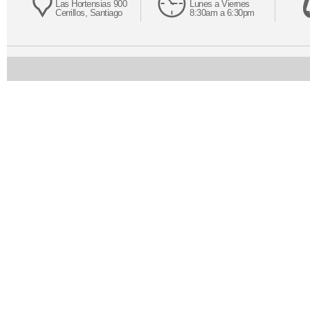
Las Hortensias 900
Lunes a Viernes
Cerrillos, Santiago
8:30am a 6:30pm