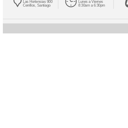
Las Hortensias 900
Lunes a Viernes
Cerrillos, Santiago
8:30am a 6:30pm