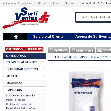
Fecha: 08-08-2026 Hora
Indicadores Económicos
USD: ---
UF: ---
UTM: ---
Servicio al Cliente
Acerca de Surtiventa
CATEGORIAS
Inicio
:
Catálogo
:
PAPELERIA
:
VARIOS C
CAJAS DE ALIMENTOS
SEGURIDAD INDUSTRIAL
MENAJE
MASCOTAS
PAPELERIA
CUADERNOS Y BLOCKS
Papel Fotocopia
Cartulinas y Cartones
Papel Aluminio-Alusa-Strech