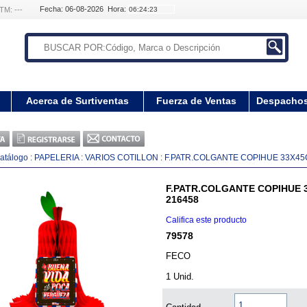
Fecha: 06-08-2026 Hora:
TM: ---
Acerca de Surtiventas
Fuerza de Ventas
Despacho
atálogo
:
PAPELERIA
:
VARIOS COTILLON
:
F.PATR.COLGANTE COPIHUE 33X45
F.PATR.COLGANTE COPIHUE 
216458
Califica este producto
79578
FECO
1 Unid.