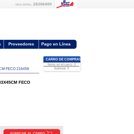
s
Proveedores
Pago en Línea
CARRO DE COMPRAS
Items en el carro: 0
Subtotal: 0
CM FECO 216458
33X45CM FECO