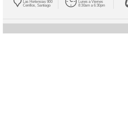
Las Hortensias 900
Lunes a Viernes
Cerrillos, Santiago
8:30am a 6:30pm