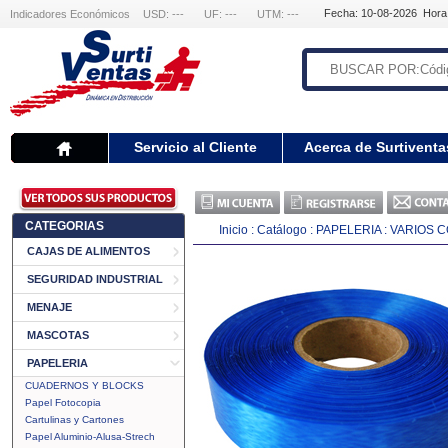
Fecha: 10-08-2026 Hora
Indicadores Económicos
USD: ---
UF: ---
UTM: ---
Servicio al Cliente
Acerca de Surtiventa
CATEGORIAS
Inicio
:
Catálogo
:
PAPELERIA
:
VARIOS C
CAJAS DE ALIMENTOS
SEGURIDAD INDUSTRIAL
MENAJE
MASCOTAS
PAPELERIA
CUADERNOS Y BLOCKS
Papel Fotocopia
Cartulinas y Cartones
Papel Aluminio-Alusa-Strech