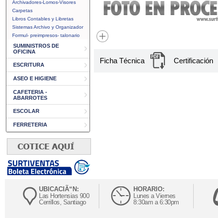
Archivadores-Lomos-Visores
Carpetas
Libros Contables y Libretas
Sistemas Archivo y Organizador
Formul- preimpresos- talonario
SUMINISTROS DE
OFICINA
Ficha Técnica
Certificación
ESCRITURA
ASEO E HIGIENE
CAFETERIA -
ABARROTES
ESCOLAR
FERRETERIA
UBICACIÃ“N:
HORARIO:
Las Hortensias 900
Lunes a Viernes
Cerrillos, Santiago
8:30am a 6:30pm