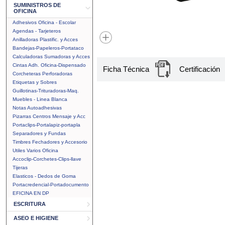
SUMINISTROS DE
OFICINA
Adhesivos Oficina - Escolar
Agendas - Tarjeteros
Anilladoras Plastific. y Acces
Bandejas-Papeleros-Portataco
Calculadoras Sumadoras y Acces
Cintas Adh. Oficina-Dispensado
Ficha Técnica
Certificación
Corcheteras Perforadoras
Etiquetas y Sobres
Guillotinas-Trituradoras-Maq.
Muebles - Linea Blanca
Notas Autoadhesivas
Pizarras Centros Mensaje y Acc
Portaclips-Portalapiz-portapla
Separadores y Fundas
Timbres Fechadores y Accesorio
Utiles Varios Oficina
Accoclip-Corchetes-Clips-llave
Tijeras
Elasticos - Dedos de Goma
Portacredencial-Portadocumento
EFICINA EN DP
ESCRITURA
ASEO E HIGIENE