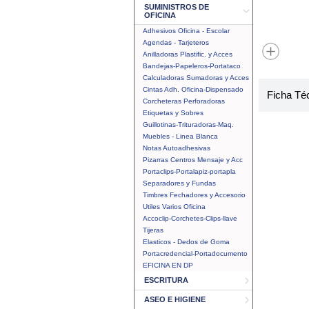
SUMINISTROS DE
OFICINA
Adhesivos Oficina - Escolar
Agendas - Tarjeteros
Anilladoras Plastific. y Acces
Bandejas-Papeleros-Portataco
Calculadoras Sumadoras y Acces
Cintas Adh. Oficina-Dispensado
Ficha Té
Corcheteras Perforadoras
Etiquetas y Sobres
Guillotinas-Trituradoras-Maq.
Muebles - Linea Blanca
Notas Autoadhesivas
Pizarras Centros Mensaje y Acc
Portaclips-Portalapiz-portapla
Separadores y Fundas
Timbres Fechadores y Accesorio
Utiles Varios Oficina
Accoclip-Corchetes-Clips-llave
Tijeras
Elasticos - Dedos de Goma
Portacredencial-Portadocumento
EFICINA EN DP
ESCRITURA
ASEO E HIGIENE