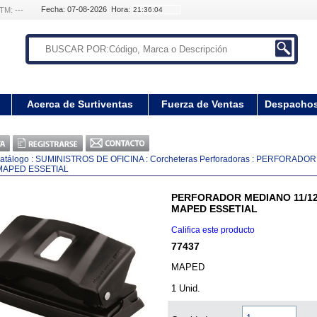
Fecha: 07-08-2026 Hora:
TM: ---
Acerca de Surtiventas
Fuerza de Ventas
Despacho
atálogo
:
SUMINISTROS DE OFICINA
:
Corcheteras Perforadoras
:
PERFORADOR 
APED ESSETIAL
PERFORADOR MEDIANO 11/1
MAPED ESSETIAL
Califica este producto
77437
MAPED
1 Unid.