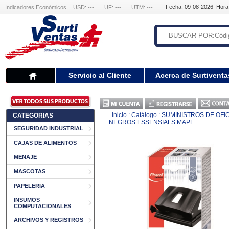
Fecha: 09-08-2026 Hora
Indicadores Económicos
USD: ---
UF: ---
UTM: ---
Servicio al Cliente
Acerca de Surtiventa
Inicio
:
Catálogo
:
SUMINISTROS DE OFI
CATEGORIAS
NEGROS ESSENSIALS MAPE
SEGURIDAD INDUSTRIAL
CAJAS DE ALIMENTOS
MENAJE
MASCOTAS
PAPELERIA
INSUMOS
COMPUTACIONALES
ARCHIVOS Y REGISTROS