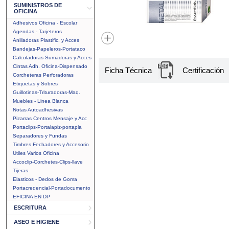
SUMINISTROS DE
OFICINA
Adhesivos Oficina - Escolar
Agendas - Tarjeteros
Anilladoras Plastific. y Acces
Bandejas-Papeleros-Portataco
Calculadoras Sumadoras y Acces
Cintas Adh. Oficina-Dispensado
Ficha Técnica
Certificación
Corcheteras Perforadoras
Etiquetas y Sobres
Guillotinas-Trituradoras-Maq.
Muebles - Linea Blanca
Notas Autoadhesivas
Pizarras Centros Mensaje y Acc
Portaclips-Portalapiz-portapla
Separadores y Fundas
Timbres Fechadores y Accesorio
Utiles Varios Oficina
Accoclip-Corchetes-Clips-llave
Tijeras
Elasticos - Dedos de Goma
Portacredencial-Portadocumento
EFICINA EN DP
ESCRITURA
ASEO E HIGIENE