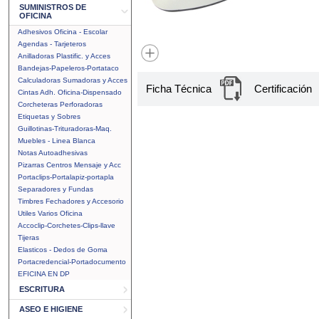
SUMINISTROS DE
OFICINA
Adhesivos Oficina - Escolar
Agendas - Tarjeteros
Anilladoras Plastific. y Acces
Bandejas-Papeleros-Portataco
Calculadoras Sumadoras y Acces
Ficha Técnica
Certificación
Cintas Adh. Oficina-Dispensado
Corcheteras Perforadoras
Etiquetas y Sobres
Guillotinas-Trituradoras-Maq.
Muebles - Linea Blanca
Notas Autoadhesivas
Pizarras Centros Mensaje y Acc
Portaclips-Portalapiz-portapla
Separadores y Fundas
Timbres Fechadores y Accesorio
Utiles Varios Oficina
Accoclip-Corchetes-Clips-llave
Tijeras
Elasticos - Dedos de Goma
Portacredencial-Portadocumento
EFICINA EN DP
ESCRITURA
ASEO E HIGIENE