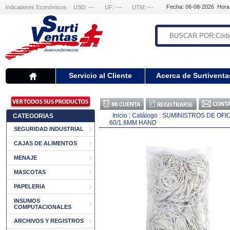
Fecha: 06-08-2026 Hora
Indicadores Económicos
USD: ---
UF: ---
UTM: ---
Servicio al Cliente
Acerca de Surtiventa
Inicio
:
Catálogo
:
SUMINISTROS DE OFI
CATEGORIAS
60/1.6MM HAND
SEGURIDAD INDUSTRIAL
CAJAS DE ALIMENTOS
MENAJE
MASCOTAS
PAPELERIA
INSUMOS
COMPUTACIONALES
ARCHIVOS Y REGISTROS