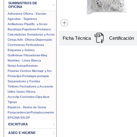
SUMINISTROS DE
OFICINA
Adhesivos Oficina - Escolar
Agendas - Tarjeteros
Anilladoras Plastific. y Acces
Bandejas-Papeleros-Portataco
Calculadoras Sumadoras y Acces
Ficha Técnica
Certificación
Cintas Adh. Oficina-Dispensado
Corcheteras Perforadoras
Etiquetas y Sobres
Guillotinas-Trituradoras-Maq.
Muebles - Linea Blanca
Notas Autoadhesivas
Pizarras Centros Mensaje y Acc
Portaclips-Portalapiz-portapla
Separadores y Fundas
Timbres Fechadores y Accesorio
Utiles Varios Oficina
Accoclip-Corchetes-Clips-llave
Tijeras
Elasticos - Dedos de Goma
Portacredencial-Portadocumento
EFICINA EN DP
ESCRITURA
ASEO E HIGIENE