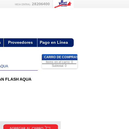
s
Proveedores
Pago en Línea
CARRO DE COMPRAS
Items en el carro: 0
Subtotal: 0
AQUA
AN FLASH AQUA