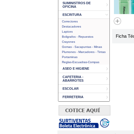
SUMINISTROS DE
OFICINA
ESCRITURA
Correctores
Destacadores
Lapices
Ficha Té
Boligrafos - Repuestos
Crayones
Gomas - Sacapuntas - Minas
Plumones - Marcadores - Tintas
Portaminas
Reglas-Escuadras-Compas
ASEO E HIGIENE
CAFETERIA -
ABARROTES
ESCOLAR
FERRETERIA