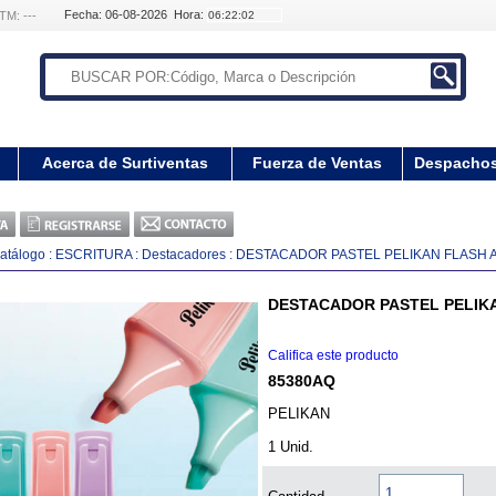
Fecha: 06-08-2026 Hora:
TM: ---
Acerca de Surtiventas
Fuerza de Ventas
Despacho
atálogo
:
ESCRITURA
:
Destacadores
:
DESTACADOR PASTEL PELIKAN FLASH 
DESTACADOR PASTEL PELIK
Califica este producto
85380AQ
PELIKAN
1 Unid.