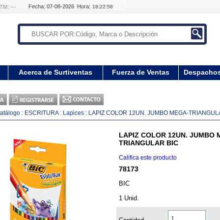
Fecha: 07-08-2026 Hora:
TM: ---
Acerca de Surtiventas
Fuerza de Ventas
Despacho
atálogo
:
ESCRITURA
:
Lapices
:
LAPIZ COLOR 12UN. JUMBO MEGA-TRIANGUL
LAPIZ COLOR 12UN. JUMBO 
TRIANGULAR BIC
Califica este producto
78173
BIC
1 Unid.