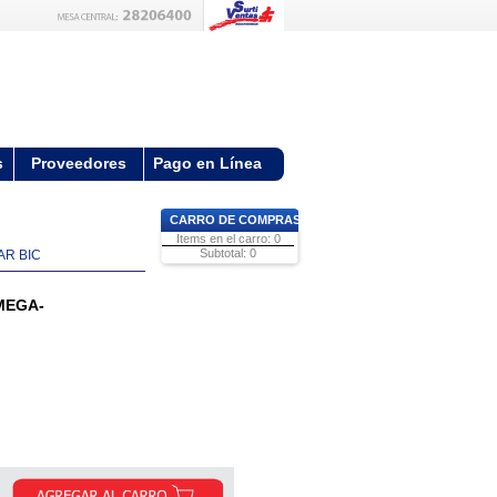
s
Proveedores
Pago en Línea
CARRO DE COMPRAS
Items en el carro: 0
Subtotal: 0
AR BIC
MEGA-