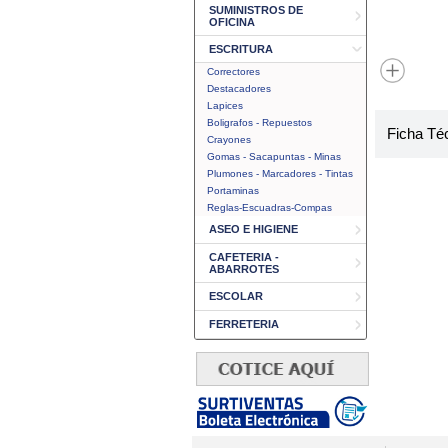
SUMINISTROS DE
OFICINA
ESCRITURA
Correctores
Destacadores
Lapices
Boligrafos - Repuestos
Ficha Té
Crayones
Gomas - Sacapuntas - Minas
Plumones - Marcadores - Tintas
Portaminas
Reglas-Escuadras-Compas
ASEO E HIGIENE
CAFETERIA -
ABARROTES
ESCOLAR
FERRETERIA