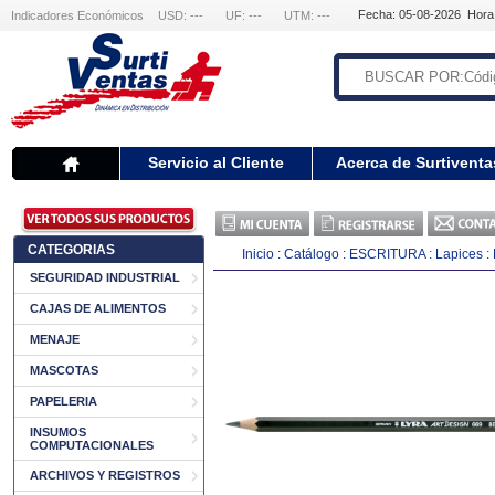
Fecha: 05-08-2026 Hora
Indicadores Económicos
USD: ---
UF: ---
UTM: ---
Servicio al Cliente
Acerca de Surtiventa
CATEGORIAS
Inicio
:
Catálogo
:
ESCRITURA
:
Lapices
:
SEGURIDAD INDUSTRIAL
CAJAS DE ALIMENTOS
MENAJE
MASCOTAS
PAPELERIA
INSUMOS
COMPUTACIONALES
ARCHIVOS Y REGISTROS