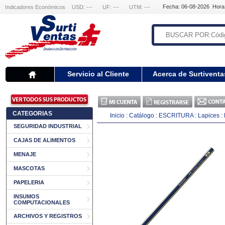
Fecha: 06-08-2026 Hora
Indicadores Económicos
USD: ---
UF: ---
UTM: ---
Servicio al Cliente
Acerca de Surtiventa
CATEGORIAS
Inicio
:
Catálogo
:
ESCRITURA
:
Lapices
:
SEGURIDAD INDUSTRIAL
CAJAS DE ALIMENTOS
MENAJE
MASCOTAS
PAPELERIA
INSUMOS
COMPUTACIONALES
ARCHIVOS Y REGISTROS