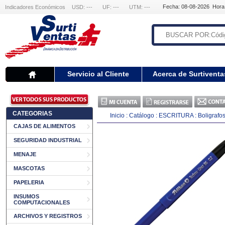
Fecha: 08-08-2026 Hora
Indicadores Económicos
USD: ---
UF: ---
UTM: ---
Servicio al Cliente
Acerca de Surtiventa
CATEGORIAS
Inicio
:
Catálogo
:
ESCRITURA
:
Boligrafo
CAJAS DE ALIMENTOS
SEGURIDAD INDUSTRIAL
MENAJE
MASCOTAS
PAPELERIA
INSUMOS
COMPUTACIONALES
ARCHIVOS Y REGISTROS