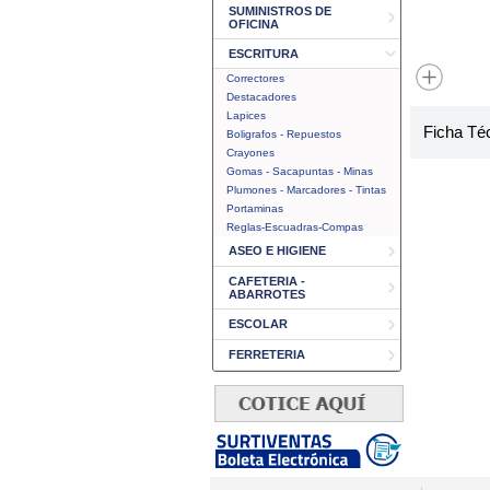
SUMINISTROS DE
OFICINA
ESCRITURA
Correctores
Destacadores
Lapices
Ficha Té
Boligrafos - Repuestos
Crayones
Gomas - Sacapuntas - Minas
Plumones - Marcadores - Tintas
Portaminas
Reglas-Escuadras-Compas
ASEO E HIGIENE
CAFETERIA -
ABARROTES
ESCOLAR
FERRETERIA