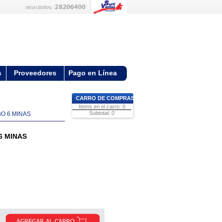
s
Proveedores
Pago en Línea
CARRO DE COMPRAS
Items en el carro: 0
Subtotal: 0
BO 6 MINAS
6 MINAS