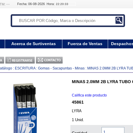
Fecha: 06-08-2026 Hora:
TM: ---
Acerca de Surtiventas
Fuerza de Ventas
Despacho
atálogo
:
ESCRITURA
:
Gomas - Sacapuntas - Minas
:
MINAS 2.0MM 2B LYRA TU
MINAS 2.0MM 2B LYRA TUBO 
Califica este producto
45861
LYRA
1 Unid.