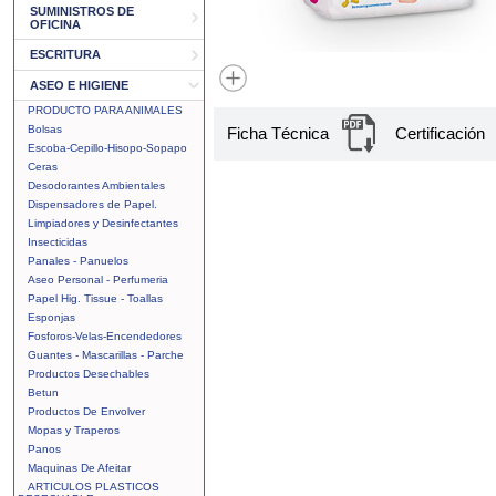
SUMINISTROS DE
OFICINA
ESCRITURA
ASEO E HIGIENE
PRODUCTO PARA ANIMALES
Bolsas
Ficha Técnica
Certificación
Escoba-Cepillo-Hisopo-Sopapo
Ceras
Desodorantes Ambientales
Dispensadores de Papel.
Limpiadores y Desinfectantes
Insecticidas
Panales - Panuelos
Aseo Personal - Perfumeria
Papel Hig. Tissue - Toallas
Esponjas
Fosforos-Velas-Encendedores
Guantes - Mascarillas - Parche
Productos Desechables
Betun
Productos De Envolver
Mopas y Traperos
Panos
Maquinas De Afeitar
ARTICULOS PLASTICOS