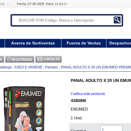
Fecha: 07-08-2026 Hora:
TM: ---
Acerca de Surtiventas
Fuerza de Ventas
Despacho
atálogo
:
ASEO E HIGIENE
:
Panales
:
PANAL ADULTO X 20 UN EMUMED PREMI
PANAL ADULTO X 20 UN EMU
Califica este producto
43808M
EMUMED
1 Unid.