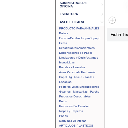
SUMINISTROS DE
OFICINA
ESCRITURA
ASEO E HIGIENE
PRODUCTO PARA ANIMALES
Bolsas
Ficha Té
Escoba-Cepillo-Hisopo-Sopapo
Ceras
Desodorantes Ambientales
Dispensadores de Papel.
Limpiadores y Desinfectantes
Insecticidas
Panales - Panuelos
Aseo Personal - Perfumeria
Papel Hig. Tissue - Toallas
Esponjas
Fosforos-Velas-Encendedores
Guantes - Mascarillas - Parche
Productos Desechables
Betun
Productos De Envolver
Mopas y Traperos
Panos
Maquinas De Afeitar
ARTICULOS PLASTICOS