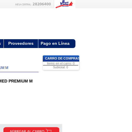
s
Proveedores
Pago en Línea
CARRO DE COMPRAS
Items en el carro: 0
Subtotal: 0
UM M
MED PREMIUM M