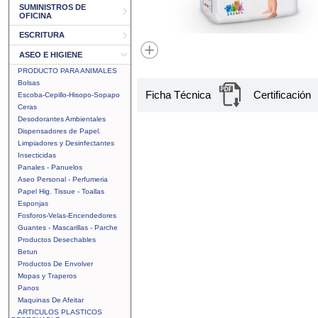
SUMINISTROS DE
OFICINA
ESCRITURA
ASEO E HIGIENE
PRODUCTO PARA ANIMALES
Bolsas
Ficha Técnica
Certificación
Escoba-Cepillo-Hisopo-Sopapo
Ceras
Desodorantes Ambientales
Dispensadores de Papel.
Limpiadores y Desinfectantes
Insecticidas
Panales - Panuelos
Aseo Personal - Perfumeria
Papel Hig. Tissue - Toallas
Esponjas
Fosforos-Velas-Encendedores
Guantes - Mascarillas - Parche
Productos Desechables
Betun
Productos De Envolver
Mopas y Traperos
Panos
Maquinas De Afeitar
ARTICULOS PLASTICOS