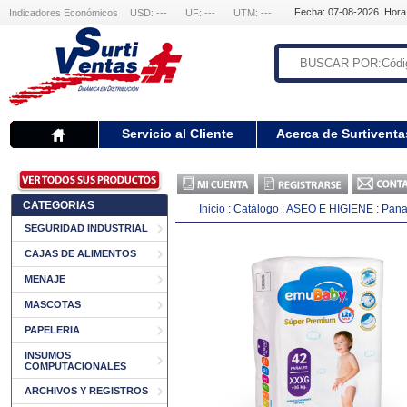
Fecha: 07-08-2026 Hora
Indicadores Económicos
USD: ---
UF: ---
UTM: ---
Servicio al Cliente
Acerca de Surtiventa
CATEGORIAS
Inicio
:
Catálogo
:
ASEO E HIGIENE
:
Pana
SEGURIDAD INDUSTRIAL
CAJAS DE ALIMENTOS
MENAJE
MASCOTAS
PAPELERIA
INSUMOS
COMPUTACIONALES
ARCHIVOS Y REGISTROS