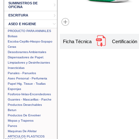
SUMINISTROS DE
OFICINA
ESCRITURA
ASEO E HIGIENE
PRODUCTO PARA ANIMALES
Bolsas
Ficha Técnica
Certificación
Escoba-Cepillo-Hisopo-Sopapo
Ceras
Desodorantes Ambientales
Dispensadores de Papel.
Limpiadores y Desinfectantes
Insecticidas
Panales - Panuelos
Aseo Personal - Perfumeria
Papel Hig. Tissue - Toallas
Esponjas
Fosforos-Velas-Encendedores
Guantes - Mascarillas - Parche
Productos Desechables
Betun
Productos De Envolver
Mopas y Traperos
Panos
Maquinas De Afeitar
ARTICULOS PLASTICOS