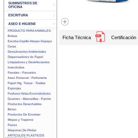
SUMINISTROS DE
OFICINA
ESCRITURA
ASEO E HIGIENE
PRODUCTO PARA ANIMALES
Bolsas
Ficha Técnica
Certificación
Escoba-Cepillo-Hisopo-Sopapo
Ceras
Desodorantes Ambientales
Dispensadores de Papel.
Limpiadores y Desinfectantes
Insecticidas
Panales - Panuelos
Aseo Personal - Perfumeria
Papel Hig. Tissue - Toallas
Esponjas
Fosforos-Velas-Encendedores
Guantes - Mascarillas - Parche
Productos Desechables
Betun
Productos De Envolver
Mopas y Traperos
Panos
Maquinas De Afeitar
ARTICULOS PLASTICOS