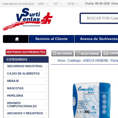
Fecha: 08-08-2026 Hora
Indicadores Económicos
USD: ---
UF: ---
UTM: ---
Servicio al Cliente
Acerca de Surtiventa
CATEGORIAS
Inicio
:
Catálogo
:
ASEO E HIGIENE
:
Pana
SEGURIDAD INDUSTRIAL
CAJAS DE ALIMENTOS
MENAJE
MASCOTAS
PAPELERIA
INSUMOS
COMPUTACIONALES
ARCHIVOS Y REGISTROS