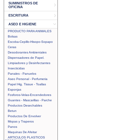
SUMINISTROS DE
OFICINA
ESCRITURA
ASEO E HIGIENE
PRODUCTO PARA ANIMALES
Bolsas
Escoba-Cepillo-Hisopo-Sopapo
Ceras
Desodorantes Ambientales
Dispensadores de Papel.
Limpiadores y Desinfectantes
Insecticidas
Panales - Panuelos
Aseo Personal - Perfumeria
Papel Hig. Tissue - Toallas
Esponjas
Fosforos-Velas-Encendedores
Guantes - Mascarillas - Parche
Productos Desechables
Betun
Productos De Envolver
Mopas y Traperos
Panos
Maquinas De Afeitar
ARTICULOS PLASTICOS