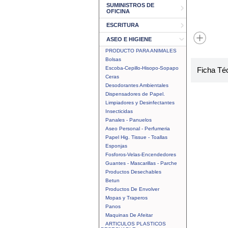
SUMINISTROS DE
OFICINA
ESCRITURA
ASEO E HIGIENE
PRODUCTO PARA ANIMALES
Bolsas
Escoba-Cepillo-Hisopo-Sopapo
Ficha Té
Ceras
Desodorantes Ambientales
Dispensadores de Papel.
Limpiadores y Desinfectantes
Insecticidas
Panales - Panuelos
Aseo Personal - Perfumeria
Papel Hig. Tissue - Toallas
Esponjas
Fosforos-Velas-Encendedores
Guantes - Mascarillas - Parche
Productos Desechables
Betun
Productos De Envolver
Mopas y Traperos
Panos
Maquinas De Afeitar
ARTICULOS PLASTICOS