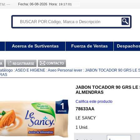
Fecha: 06-08-2026 Hora:
TM: ---
Acerca de Surtiventas
Fuerza de Ventas
Despacho
atálogo
:
ASEO E HIGIENE
:
Aseo Personal lever
:
JABON TOCADOR 90 GRS LE 
RAS
JABON TOCADOR 90 GRS LE 
ALMENDRAS
Califica este producto
78633AA
LE SANCY
1 Unid.