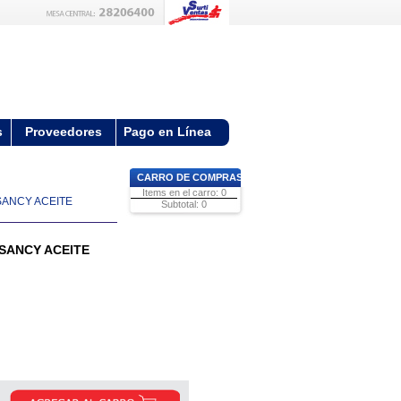
s
Proveedores
Pago en Línea
CARRO DE COMPRAS
Items en el carro: 0
SANCY ACEITE
Subtotal: 0
SANCY ACEITE