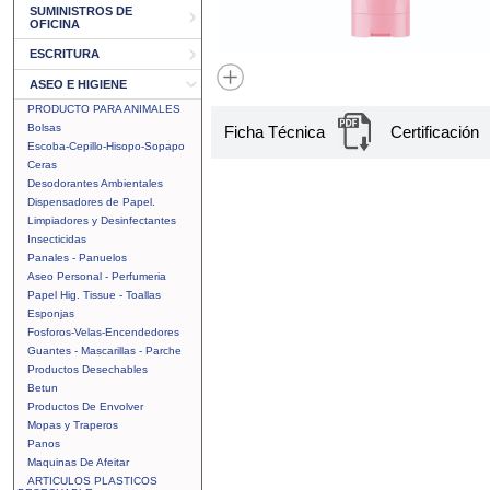
SUMINISTROS DE
OFICINA
ESCRITURA
ASEO E HIGIENE
PRODUCTO PARA ANIMALES
Bolsas
Ficha Técnica
Certificación
Escoba-Cepillo-Hisopo-Sopapo
Ceras
Desodorantes Ambientales
Dispensadores de Papel.
Limpiadores y Desinfectantes
Insecticidas
Panales - Panuelos
Aseo Personal - Perfumeria
Papel Hig. Tissue - Toallas
Esponjas
Fosforos-Velas-Encendedores
Guantes - Mascarillas - Parche
Productos Desechables
Betun
Productos De Envolver
Mopas y Traperos
Panos
Maquinas De Afeitar
ARTICULOS PLASTICOS