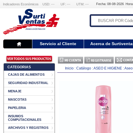
Fecha: 08-08-2026 Hora
Indicadores Económicos
USD: ---
UF: ---
UTM: ---
Servicio al Cliente
Acerca de Surtiventa
CATEGORIAS
Inicio
:
Catálogo
:
ASEO E HIGIENE
:
Aseo 
CAJAS DE ALIMENTOS
SEGURIDAD INDUSTRIAL
MENAJE
MASCOTAS
PAPELERIA
INSUMOS
COMPUTACIONALES
ARCHIVOS Y REGISTROS