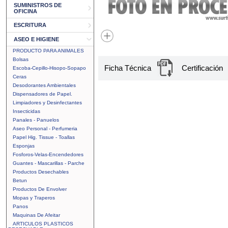
SUMINISTROS DE
OFICINA
ESCRITURA
ASEO E HIGIENE
PRODUCTO PARA ANIMALES
Bolsas
Ficha Técnica
Certificación
Escoba-Cepillo-Hisopo-Sopapo
Ceras
Desodorantes Ambientales
Dispensadores de Papel.
Limpiadores y Desinfectantes
Insecticidas
Panales - Panuelos
Aseo Personal - Perfumeria
Papel Hig. Tissue - Toallas
Esponjas
Fosforos-Velas-Encendedores
Guantes - Mascarillas - Parche
Productos Desechables
Betun
Productos De Envolver
Mopas y Traperos
Panos
Maquinas De Afeitar
ARTICULOS PLASTICOS