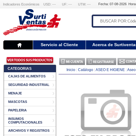
Fecha: 07-08-2026 Hora
Indicadores Económicos
USD: ---
UF: ---
UTM: ---
Servicio al Cliente
Acerca de Surtiventa
CATEGORIAS
Inicio
:
Catálogo
:
ASEO E HIGIENE
:
Aseo 
CAJAS DE ALIMENTOS
SEGURIDAD INDUSTRIAL
MENAJE
MASCOTAS
PAPELERIA
INSUMOS
COMPUTACIONALES
ARCHIVOS Y REGISTROS