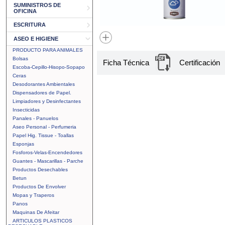
SUMINISTROS DE
OFICINA
ESCRITURA
ASEO E HIGIENE
PRODUCTO PARA ANIMALES
Bolsas
Ficha Técnica
Certificación
Escoba-Cepillo-Hisopo-Sopapo
Ceras
Desodorantes Ambientales
Dispensadores de Papel.
Limpiadores y Desinfectantes
Insecticidas
Panales - Panuelos
Aseo Personal - Perfumeria
Papel Hig. Tissue - Toallas
Esponjas
Fosforos-Velas-Encendedores
Guantes - Mascarillas - Parche
Productos Desechables
Betun
Productos De Envolver
Mopas y Traperos
Panos
Maquinas De Afeitar
ARTICULOS PLASTICOS