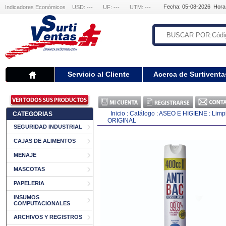
Fecha: 05-08-2026 Hora
Indicadores Económicos
USD: ---
UF: ---
UTM: ---
Servicio al Cliente
Acerca de Surtiventa
Inicio
:
Catálogo
:
ASEO E HIGIENE
:
Limp
CATEGORIAS
ORIGINAL
SEGURIDAD INDUSTRIAL
CAJAS DE ALIMENTOS
MENAJE
MASCOTAS
PAPELERIA
INSUMOS
COMPUTACIONALES
ARCHIVOS Y REGISTROS