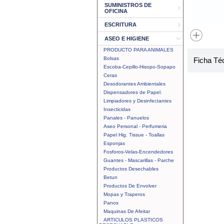
SUMINISTROS DE
OFICINA
ESCRITURA
ASEO E HIGIENE
PRODUCTO PARA ANIMALES
Bolsas
Ficha Té
Escoba-Cepillo-Hisopo-Sopapo
Ceras
Desodorantes Ambientales
Dispensadores de Papel.
Limpiadores y Desinfectantes
Insecticidas
Panales - Panuelos
Aseo Personal - Perfumeria
Papel Hig. Tissue - Toallas
Esponjas
Fosforos-Velas-Encendedores
Guantes - Mascarillas - Parche
Productos Desechables
Betun
Productos De Envolver
Mopas y Traperos
Panos
Maquinas De Afeitar
ARTICULOS PLASTICOS