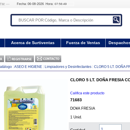
Fecha: 06-08-2026 Hora:
TM: ---
Acerca de Surtiventas
Fuerza de Ventas
Despacho
atálogo
:
ASEO E HIGIENE
:
Limpiadores y Desinfectantes
:
CLORO 5 LT. DOÑA 
CLORO 5 LT. DOÑA FRESIA 
Califica este producto
71683
DO¥A FRESIA
1 Unid.